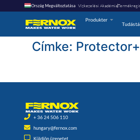
Ország Megváltoztatása
Vízkezelési Akadémia
Termékregis
Produkter
Tudástá
Címke:
Protector+
+ 36 24 506 110
hungary@fernox.com
Küldjön üzenetet