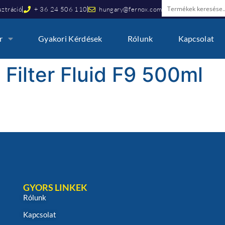
ztráció
+ 36 24 506 110
hungary@fernox.com
r
Gyakori Kérdések
Rólunk
Kapcsolat
 Filter Fluid F9 500ml
GYORS LINKEK
Rólunk
Kapcsolat