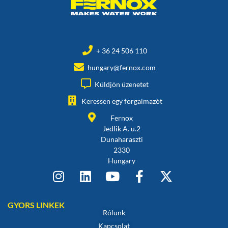
+ 36 24 506 110
hungary@fernox.com
Küldjön üzenetet
Keressen egy forgalmazót
Fernox
Jedlik A. u.2
Dunaharaszti
2330
Hungary
GYORS LINKEK
Rólunk
Kapcsolat