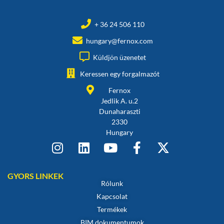
+ 36 24 506 110
hungary@fernox.com
Küldjön üzenetet
Keressen egy forgalmazót
Fernox
Jedlik A. u.2
Dunaharaszti
2330
Hungary
GYORS LINKEK
Rólunk
Kapcsolat
Termékek
BIM dokumentumok