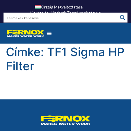
Ország Megváltoztatása
Vízkezelési Akadémia
Termékregisztráció
Gyakori Kérdések
Címke:
TF1 Sigma HP
Filter