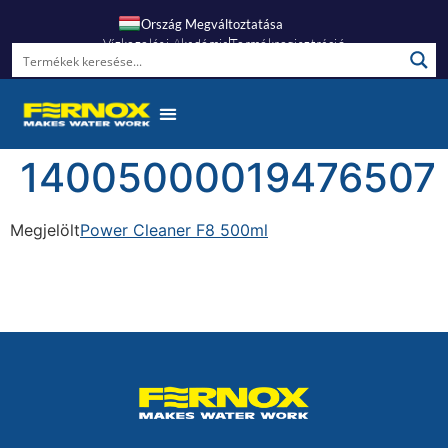
Ország Megváltoztatása
Vízkezelési Akadémia
Termékregisztráció
Gyakori Kérdések
14005000019476507
Megjelölt
Power Cleaner F8 500ml