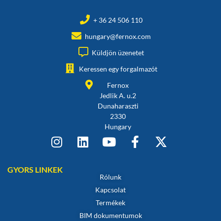
+ 36 24 506 110
hungary@fernox.com
Küldjön üzenetet
Keressen egy forgalmazót
Fernox
Jedlik A. u.2
Dunaharaszti
2330
Hungary
GYORS LINKEK
Rólunk
Kapcsolat
Termékek
BIM dokumentumok