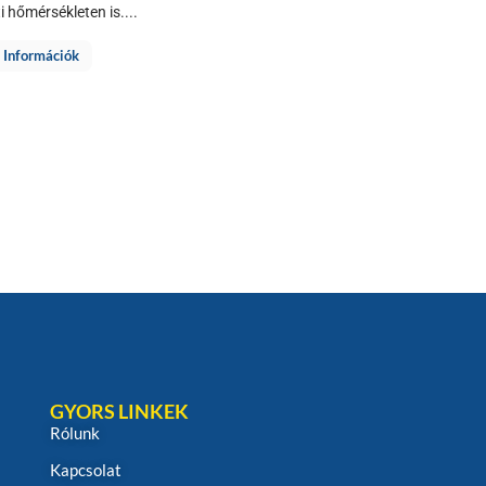
ti hőmérsékleten is....
 Információk
GYORS LINKEK
Rólunk
Kapcsolat