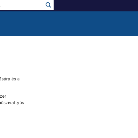
ására és a
zer
hőszivattyús