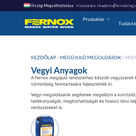
Ország Megváltoztatása
Vízkezelési Akadémia
Termékregis
Produkter
Tudástá
KEZDŐLAP
/
MEGÚJULÓ MEGOLDÁSOK
/ VEG
Vegyi Anyagok
A Fernox megújuló rendszerhez készült vegyszereit ki
vízminőség fenntartására fejlesztették ki.
Vegyi megoldásaink segítenek megelőzni a korróziót,
hatékonyságát, megbízhatóságát és hosszú távú telj
rendszereket is.