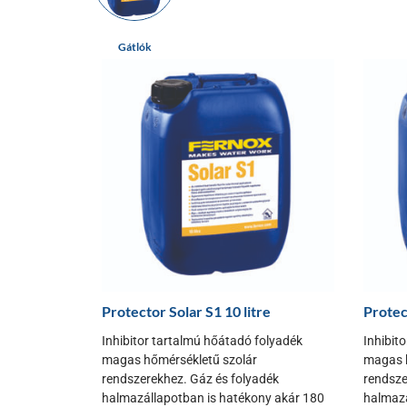
Gátlók
Protector Solar S1 10 litre
Protec
Inhibitor tartalmú hőátadó folyadék
Inhibit
magas hőmérsékletű szolár
magas h
rendszerekhez. Gáz és folyadék
rendsze
halmazállapotban is hatékony akár 180
halmazá