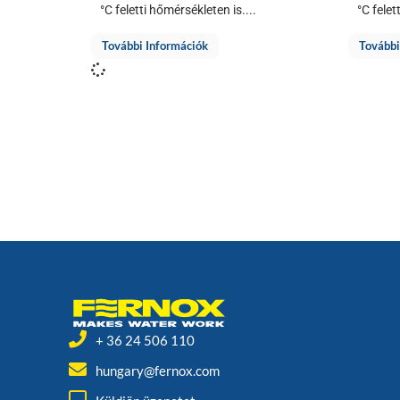
°C feletti hőmérsékleten is....
°C felet
További Információk
További
+ 36 24 506 110
hungary@fernox.com