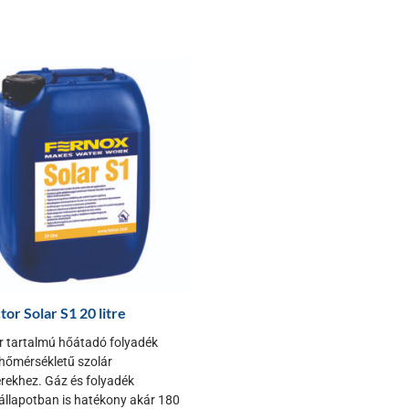
tor Solar S1 20 litre
or tartalmú hőátadó folyadék
őmérsékletű szolár
rekhez. Gáz és folyadék
llapotban is hatékony akár 180