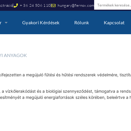
ztráció
+ 36 24 506 110
hungary@fernox.com
r
Gyakori Kérdések
Rólunk
Kapcsolat
YI ANYAGOK
fejezetten a megújuló fűtési és hűtési rendszerek védelmére, tisztít
 a vízkőlerakódást és a biológiai szennyeződést, támogatva a rends
esítményét a megújuló energiaforrások széles körében, beleértve a 