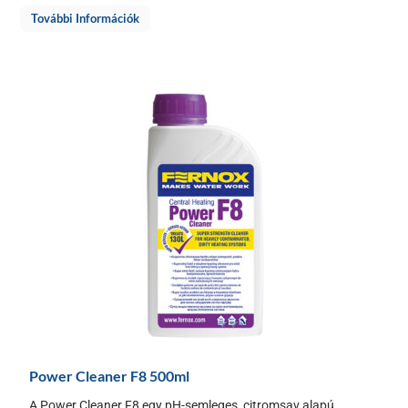
További Információk
Power Cleaner F8 500ml
A Power Cleaner F8 egy pH-semleges, citromsav alapú