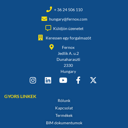
+ 36 24 506 110
hungary@fernox.com
Küldjön üzenetet
Keressen egy forgalmazót
Fernox
Jedlik A. u.2
Dunaharaszti
2330
Hungary
GYORS LINKEK
Rólunk
Kapcsolat
Termékek
BIM dokumentumok