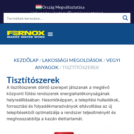
Ország Megváltoztatása
Vízkezelési Akadémia
Termékregisztráció
KEZDŐLAP
/
LAKOSSÁGI MEGOLDÁSOK
/
VEGYI
ANYAGOK
/ TISZTÍTÓSZEREK
Tisztítószerek
A tisztítószerek döntő szerepet játszanak a meglévő
központi fűtési rendszerek energiahatékonyságának
helyreállításában. Hasonlóképpen, a telepítési hulladékok,
forrasztási és folyadékmaradványok eltávolítása az új
telepítésekből optimalizálja a rendszer teljesítményét és
meghosszabbítja a kazán élettartamát.