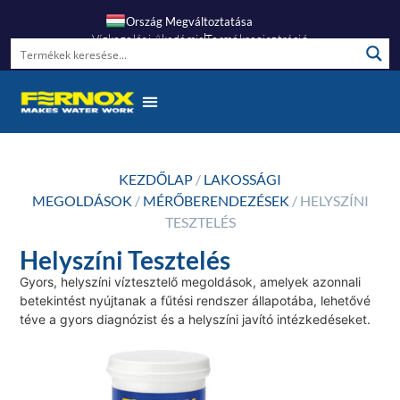
Ország Megváltoztatása
Vízkezelési Akadémia
Termékregisztráció
KEZDŐLAP
/
LAKOSSÁGI
MEGOLDÁSOK
/
MÉRŐBERENDEZÉSEK
/ HELYSZÍNI
TESZTELÉS
Helyszíni Tesztelés
Gyors, helyszíni víztesztelő megoldások, amelyek azonnali
betekintést nyújtanak a fűtési rendszer állapotába, lehetővé
téve a gyors diagnózist és a helyszíni javító intézkedéseket.