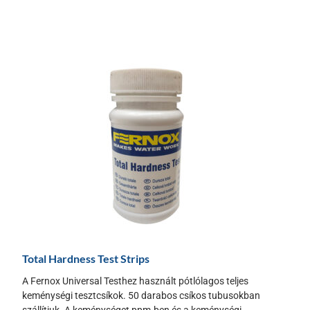
Total Hardness Test Strips
A Fernox Universal Testhez használt pótlólagos teljes
keménységi tesztcsíkok. 50 darabos csíkos tubusokban
szállítjuk. A keménységet ppm-ben és a keménységi...