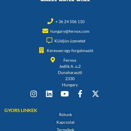
+ 36 24 506 110
hungary@fernox.com
Küldjön üzenetet
Keressen egy forgalmazót
Fernox
Jedlik A. u.2
Dunaharaszti
2330
Hungary
GYORS LINKEK
Rólunk
Kapcsolat
Termékek