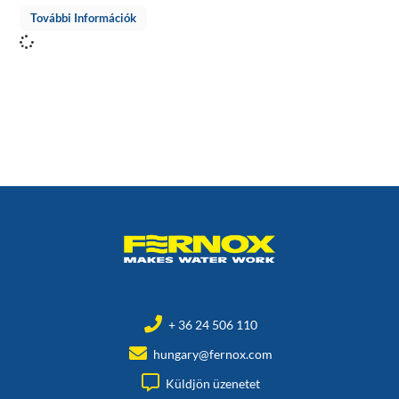
További Információk
+ 36 24 506 110
hungary@fernox.com
Küldjön üzenetet