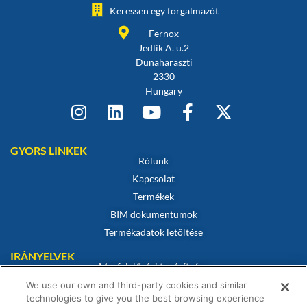
Keressen egy forgalmazót
Fernox
Jedlik A. u.2
Dunaharaszti
2330
Hungary
GYORS LINKEK
Rólunk
Kapcsolat
Termékek
BIM dokumentumok
Termékadatok letöltése
IRÁNYELVEK
Megfelelőségi tanúsítvány
Sütikre vonatkozó szabályzat
We use our own and third-party cookies and similar
technologies to give you the best browsing experience
Jogi nyilatkozat