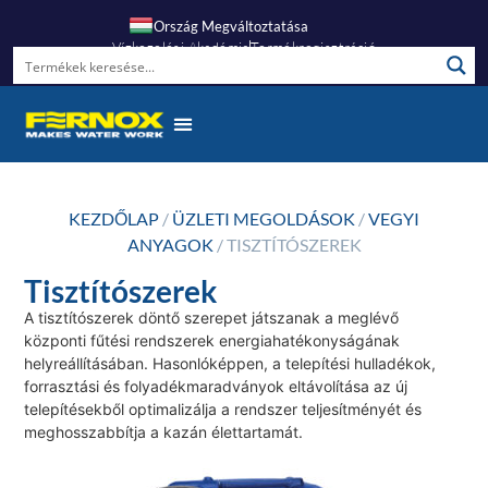
Ország Megváltoztatása
Vízkezelési Akadémia
Termékregisztráció
KEZDŐLAP
/
ÜZLETI MEGOLDÁSOK
/
VEGYI
ANYAGOK
/ TISZTÍTÓSZEREK
Tisztítószerek
A tisztítószerek döntő szerepet játszanak a meglévő
központi fűtési rendszerek energiahatékonyságának
helyreállításában. Hasonlóképpen, a telepítési hulladékok,
forrasztási és folyadékmaradványok eltávolítása az új
telepítésekből optimalizálja a rendszer teljesítményét és
meghosszabbítja a kazán élettartamát.