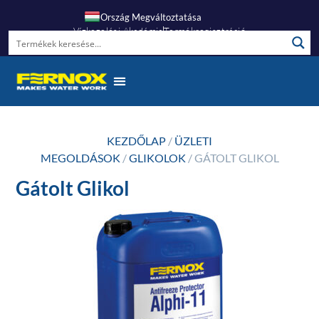
Ország Megváltoztatása
Vízkezelési Akadémia
Termékregisztráció
KEZDŐLAP
/
ÜZLETI
MEGOLDÁSOK
/
GLIKOLOK
/ GÁTOLT GLIKOL
Gátolt Glikol