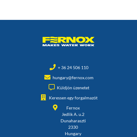
+ 36 24 506 110
hungary@fernox.com
Küldjön üzenetet
Keressen egy forgalmazót
Fernox
Jedlik A. u.2
Dunaharaszti
2330
Hungary