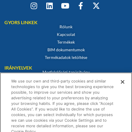
GYORS LINKEK
Rólunk
Kapcsolat
Termékek
BIM dokumentumok
Termékadatok letöltése
IRÁNYELVEK
Megfelelőségi tanúsítvány
Sütikre vonatkozó szabályzat
We use our own and third-party cookies and similar
technologies to give you the best browsing experience
Jogi nyilatkozat
possible, to improve our services and show you
Adatvédelmi irányelvek
advertising related to your preferences by analyzing
Értékesítési feltételek
your browsing habits. If you agree, please click “Accept
All Cookies”. If you would like to decline the use of
Garanciális nyilatkozat
cookies, you can select individually for which purposes
we can use cookies via your Cookie Settings and to
receive more detailed information, please see our
Cookie Policy.