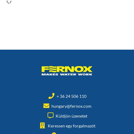
+ 36 24 506 110
hungary@fernox.com
Küldjön üzenetet
Keressen egy forgalmazót