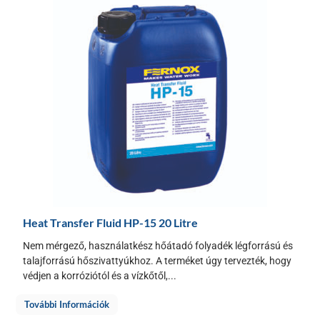
Heat Transfer Fluid HP-15 20 Litre
Nem mérgező, használatkész hőátadó folyadék légforrású és
talajforrású hőszivattyúkhoz. A terméket úgy tervezték, hogy
védjen a korróziótól és a vízkőtől,...
További Információk