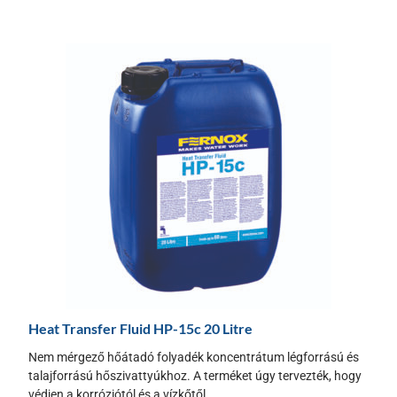
Heat Transfer Fluid HP-15c 20 Litre
Nem mérgező hőátadó folyadék koncentrátum légforrású és
talajforrású hőszivattyúkhoz. A terméket úgy tervezték, hogy
védjen a korróziótól és a vízkőtől,...