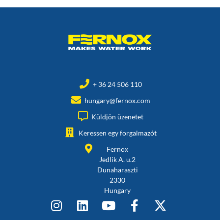
+ 36 24 506 110
hungary@fernox.com
Küldjön üzenetet
Keressen egy forgalmazót
Fernox
Jedlik A. u.2
Dunaharaszti
2330
Hungary