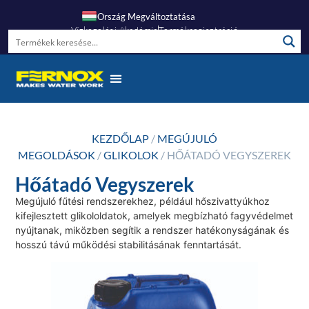
Ország Megváltoztatása
Vízkezelési Akadémia
Termékregisztráció
KEZDŐLAP
/
MEGÚJULÓ
MEGOLDÁSOK
/
GLIKOLOK
/ HŐÁTADÓ VEGYSZEREK
Hőátadó Vegyszerek
Megújuló fűtési rendszerekhez, például hőszivattyúkhoz
kifejlesztett glikololdatok, amelyek megbízható fagyvédelmet
nyújtanak, miközben segítik a rendszer hatékonyságának és
hosszú távú működési stabilitásának fenntartását.