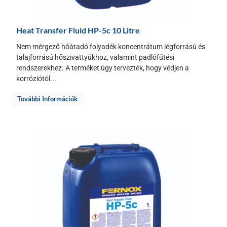
Heat Transfer Fluid HP-5c 10 Litre
Nem mérgező hőátadó folyadék koncentrátum légforrású és
talajforrású hőszivattyúkhoz, valamint padlófűtési
rendszerekhez. A terméket úgy tervezték, hogy védjen a
korróziótól...
További Információk