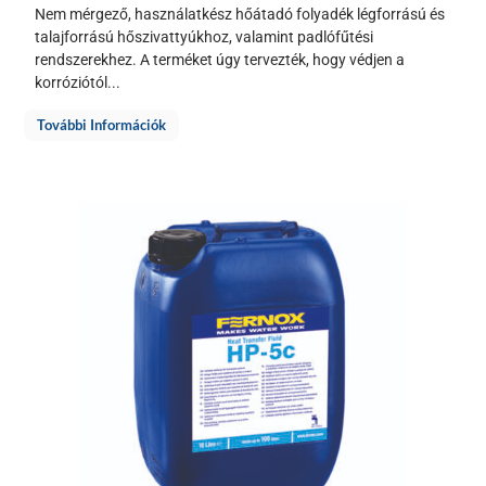
Nem mérgező, használatkész hőátadó folyadék légforrású és
talajforrású hőszivattyúkhoz, valamint padlófűtési
rendszerekhez. A terméket úgy tervezték, hogy védjen a
korróziótól...
További Információk