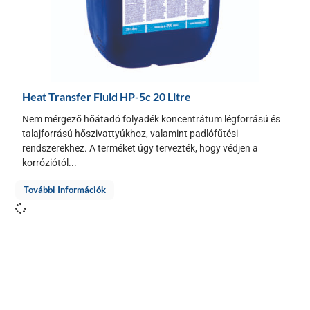
Heat Transfer Fluid HP-5c 20 Litre
Nem mérgező hőátadó folyadék koncentrátum légforrású és
talajforrású hőszivattyúkhoz, valamint padlófűtési
rendszerekhez. A terméket úgy tervezték, hogy védjen a
korróziótól...
További Információk