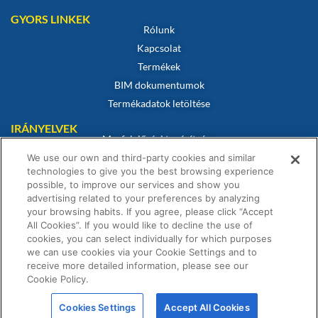
GYORS LINKEK
Rólunk
Kapcsolat
Termékek
BIM dokumentumok
Termékadatok letöltése
IRÁNYELVEK
Megfelelőségi tanúsítvány
Sütikre vonatkozó szabályzat
We use our own and third-party cookies and similar
technologies to give you the best browsing experience
Jogi nyilatkozat
possible, to improve our services and show you
Adatvédelmi irányelvek
advertising related to your preferences by analyzing
your browsing habits. If you agree, please click “Accept
Értékesítési feltételek
All Cookies”. If you would like to decline the use of
Garanciális nyilatkozat
cookies, you can select individually for which purposes
we can use cookies via your Cookie Settings and to
receive more detailed information, please see our
Cookie Policy.
© Fernox is an
Element Solutions Inc
business 2026. All Rights
Cookies Settings
Accept All Cookies
Reserved.