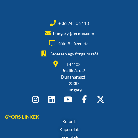
+ 36 24 506 110
hungary@fernox.com
Küldjön üzenetet
Keressen egy forgalmazót
Fernox
Jedlik A. u.2
Dunaharaszti
2330
Hungary
GYORS LINKEK
Rólunk
Kapcsolat
Termékek