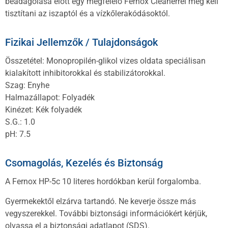
beadagolása előtt egy megfelelő Fernox Cleanerrel meg kell
tisztítani az iszaptól és a vízkőlerakódásoktól.
Fizikai Jellemzők / Tulajdonságok
Összetétel: Monopropilén-glikol vizes oldata speciálisan
kialakított inhibitorokkal és stabilizátorokkal.
Szag: Enyhe
Halmazállapot: Folyadék
Kinézet: Kék folyadék
S.G.: 1.0
pH: 7.5
Csomagolás, Kezelés és Biztonság
A Fernox HP-5c 10 literes hordókban kerül forgalomba.
Gyermekektől elzárva tartandó. Ne keverje össze más
vegyszerekkel. További biztonsági információkért kérjük,
olvassa el a biztonsági adatlapot (SDS).