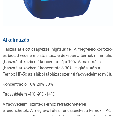
Alkalmazás
Használat előtt csapvízzel hígítsuk fel. A megfelelő korrózió-
és biocid védelem biztosítása érdekében a termék minimális
„használat közbeni” koncentrációja 10%. A maximális
„használat közbeni” koncentráció 30%. Hígítás után a
Fernox HP-5c az alábbi táblázat szerinti fagyvédelmet nyújt.
Koncentráció 10% 20% 30%
Fagyvédelem -4°C -9°C -14°C
A fagyvédelmi szintek Fernox refraktométerrel
ellenőrizhetők. A meglévő fűtési rendszereket a Fernox HP-5