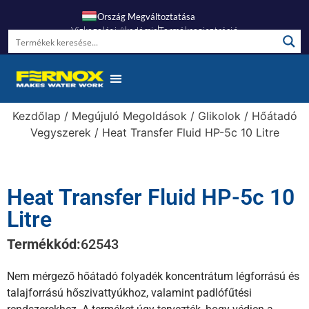
Ország Megváltoztatása
Vízkezelési Akadémia
Termékregisztráció
Gyakori Kérdések
Kezdőlap
/
Megújuló Megoldások
/
Glikolok
/
Hőátadó
Vegyszerek
/ Heat Transfer Fluid HP-5c 10 Litre
Heat Transfer Fluid HP-5c 10
Litre
Termékkód:
62543
Nem mérgező hőátadó folyadék koncentrátum légforrású és
talajforrású hőszivattyúkhoz, valamint padlófűtési