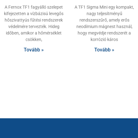
A Fernox TF1 fagyálló szelepet
A TF1 Sigma Mini egy kompakt,
kifejezetten a vízbázisú levegős
nagy teljesítményű
hőszivattyús fűtési rendszerek
rendszerszűrő, amely erős
védelmére tervezték. Hideg
neodímium mágnest használ,
időben, amikor a hőmérséklet
hogy megvédje rendszerét a
csökken,
korrózió káros
Tovább »
Tovább »