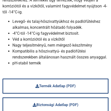
rendszerekhez. A terméket úgy tervezték, hogy védjen a
korróziótól és a vízkőtől, valamint fagyvédelmet nyújtson -4-
től -14°C-ig.
Levegő- és talaj-hőszivattyúkhoz és padlófűtéshez
alkalmas, koncentrált hőátadó folyadék.
-4°C-tól -14°C-ig fagyvédelmet biztosít.
Véd a korróziótól és a vízkőtől
Nagy teljesítményű, nem mérgező készítmény
Kompatibilis a hőszivattyú- és padlófűtési
rendszerekben általánosan használt összes anyaggal.
pH-stabil termék
Termék Adatlap (PDF)
Biztonsági Adatlap (PDF)