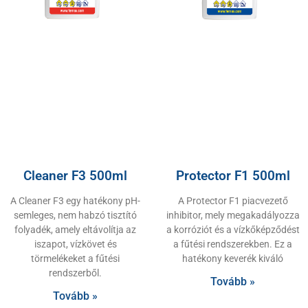
Cleaner F3 500ml
Protector F1 500ml
A Cleaner F3 egy hatékony pH-
A Protector F1 piacvezető
semleges, nem habzó tisztító
inhibitor, mely megakadályozza
folyadék, amely eltávolítja az
a korróziót és a vízkőképződést
iszapot, vízkövet és
a fűtési rendszerekben. Ez a
törmelékeket a fűtési
hatékony keverék kiváló
rendszerből.
Tovább »
Tovább »