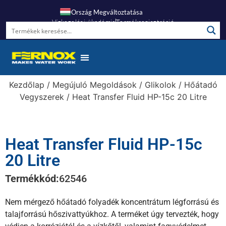
Ország Megváltoztatása
Vízkezelési Akadémia
Termékregisztráció
Gyakori Kérdések
Kezdőlap
/
Megújuló Megoldások
/
Glikolok
/
Hőátadó
Vegyszerek
/ Heat Transfer Fluid HP-15c 20 Litre
Heat Transfer Fluid HP-15c
20 Litre
Termékkód:
62546
Nem mérgező hőátadó folyadék koncentrátum légforrású és
talajforrású hőszivattyúkhoz. A terméket úgy tervezték, hogy