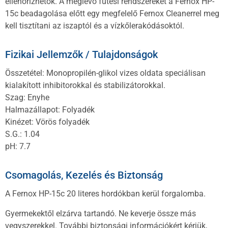
ellenőrizhetők. A meglévő fűtési rendszereket a Fernox HP-
15c beadagolása előtt egy megfelelő Fernox Cleanerrel meg
kell tisztítani az iszaptól és a vízkőlerakódásoktól.
Fizikai Jellemzők / Tulajdonságok
Összetétel: Monopropilén-glikol vizes oldata speciálisan
kialakított inhibitorokkal és stabilizátorokkal.
Szag: Enyhe
Halmazállapot: Folyadék
Kinézet: Vörös folyadék
S.G.: 1.04
pH: 7.7
Csomagolás, Kezelés és Biztonság
A Fernox HP-15c 20 literes hordókban kerül forgalomba.
Gyermekektől elzárva tartandó. Ne keverje össze más
vegyszerekkel. További biztonsági információkért kérjük,