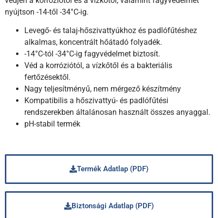
védjen a korróziótól és a vízkőtől, valamint fagyvédelmet
nyújtson -14-től -34°C-ig.
Levegő- és talaj-hőszivattyúkhoz és padlófűtéshez
alkalmas, koncentrált hőátadó folyadék.
-14°C-tól -34°C-ig fagyvédelmet biztosít.
Véd a korróziótól, a vízkőtől és a bakteriális
fertőzésektől.
Nagy teljesítményű, nem mérgező készítmény
Kompatibilis a hőszivattyú- és padlófűtési
rendszerekben általánosan használt összes anyaggal.
pH-stabil termék
Termék Adatlap (PDF)
Biztonsági Adatlap (PDF)