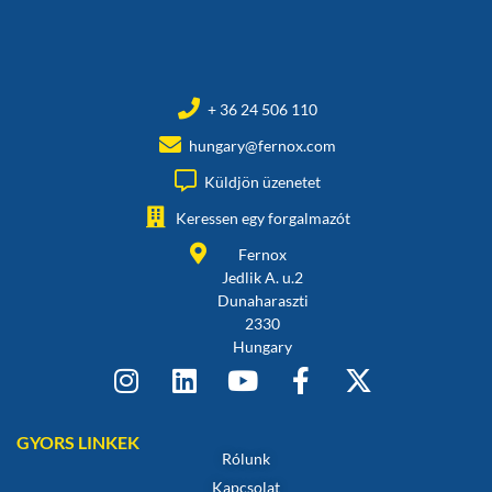
+ 36 24 506 110
hungary@fernox.com
Küldjön üzenetet
Keressen egy forgalmazót
Fernox
Jedlik A. u.2
Dunaharaszti
2330
Hungary
GYORS LINKEK
Rólunk
Kapcsolat