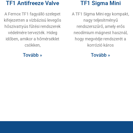
TF1 Antifreeze Valve
TF1 Sigma Mini
A Fernox TF1 fagyálló szelepet
A TF1 Sigma Mini egy kompakt,
kifejezetten a vízbázisú levegős
nagy teljesítményű
hőszivattyús fűtési rendszerek
rendszerszűrő, amely erős
védelmére tervezték. Hideg
neodímium mágnest használ,
időben, amikor a hőmérséklet
hogy megvédje rendszerét a
csökken,
korrózió káros
Tovább »
Tovább »