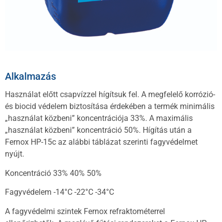
Alkalmazás
Használat előtt csapvízzel hígítsuk fel. A megfelelő korrózió-
és biocid védelem biztosítása érdekében a termék minimális
„használat közbeni” koncentrációja 33%. A maximális
„használat közbeni” koncentráció 50%. Hígítás után a
Fernox HP-15c az alábbi táblázat szerinti fagyvédelmet
nyújt.
Koncentráció 33% 40% 50%
Fagyvédelem -14°C -22°C -34°C
A fagyvédelmi szintek Fernox refraktométerrel