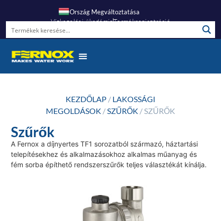
Ország Megváltoztatása
Vízkezelési Akadémia
Termékregisztráció
KEZDŐLAP
/
LAKOSSÁGI
MEGOLDÁSOK
/
SZŰRŐK
/ SZŰRŐK
Szűrők
A Fernox a díjnyertes TF1 sorozatból származó, háztartási
telepítésekhez és alkalmazásokhoz alkalmas műanyag és
fém sorba építhető rendszerszűrők teljes választékát kínálja.