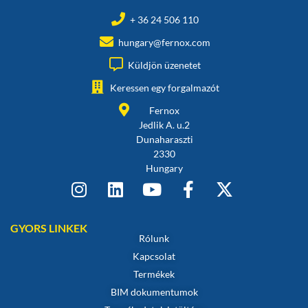
+ 36 24 506 110
hungary@fernox.com
Küldjön üzenetet
Keressen egy forgalmazót
Fernox
Jedlik A. u.2
Dunaharaszti
2330
Hungary
GYORS LINKEK
Rólunk
Kapcsolat
Termékek
BIM dokumentumok