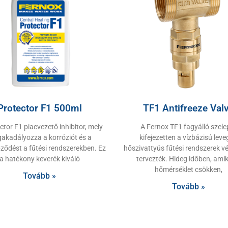
Protector F1 500ml
TF1 Antifreeze Val
ctor F1 piacvezető inhibitor, mely
A Fernox TF1 fagyálló szele
akadályozza a korróziót és a
kifejezetten a vízbázisú lev
ződést a fűtési rendszerekben. Ez
hőszivattyús fűtési rendszerek v
a hatékony keverék kiváló
tervezték. Hideg időben, amik
hőmérséklet csökken,
Tovább »
Tovább »