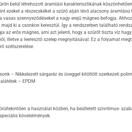
rőn belül létrehozott áramlási karakterisztikának köszönhetően. 
t ezeket a részecskéket a szűrő alján lévő alacsony áramlású ter
 a vasas szennyeződéseket a nagy erejű mágnes befogja. Ahhoz, 
 majd ki a csonkon keresztül. Így a rendszerben található rends
a az erős mágnes, ami azt jelenti, hogy a szűrőt tiszta víz hagyj
ől, illetve a leeresztő szelep megnyitásával. Ez a folyamat meg
rő szétszerelése.
Csonk – Nikkelezett sárgaréz és üveggel kitöltött szerkezeti poli
 alátétek – EPDM
rültekintően a használat közben, ha beültetett szívritmus- sza
speciális követelmények.