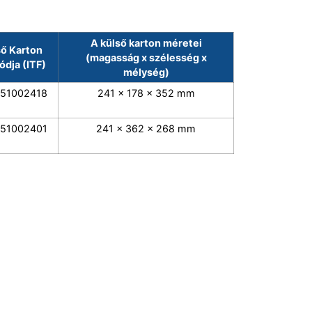
A külső karton méretei
ső Karton
(magasság x szélesség x
ódja (ITF)
mélység)
51002418
241 x 178 x 352 mm
51002401
241 x 362 x 268 mm