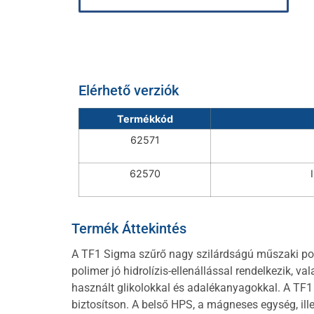
Elérhető verziók
Termékkód
62571
62570
Termék Áttekintés
A TF1 Sigma szűrő nagy szilárdságú műszaki poli
polimer jó hidrolízis-ellenállással rendelkezik, v
használt glikolokkal és adalékanyagokkal. A TF
biztosítson. A belső HPS, a mágneses egység, ill