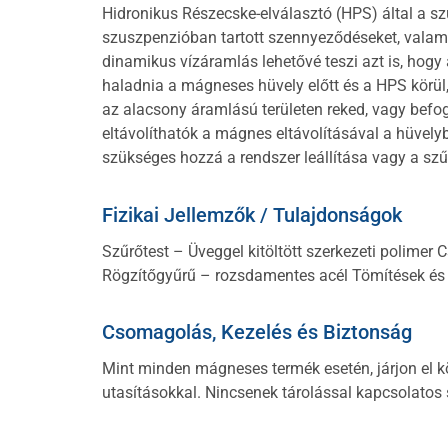
Hidronikus Részecske-elválasztó (HPS) által a szű
szuszpenzióban tartott szennyeződéseket, valamin
dinamikus vízáramlás lehetővé teszi azt is, hogy
haladnia a mágneses hüvely előtt és a HPS körül,
az alacsony áramlású területen reked, vagy befogj
eltávolíthatók a mágnes eltávolításával a hüvelyb
szükséges hozzá a rendszer leállítása vagy a szű
Fizikai Jellemzők / Tulajdonságok
Szűrőtest – Üveggel kitöltött szerkezeti polimer 
Rögzítőgyűrű – rozsdamentes acél Tömítések és
Csomagolás, Kezelés és Biztonság
Mint minden mágneses termék esetén, járjon el kö
utasításokkal. Nincsenek tárolással kapcsolatos 