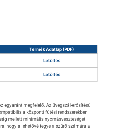
Termék Adatlap (PDF)
Letöltés
Letöltés
oz egyaránt megfelelő. Az üvegszál-erősítésű
kompatibilis a központi fűtési rendszerekben
yság mellett minimális nyomásveszteséget
sra, hogy a lehetővé tegye a szűrő számára a