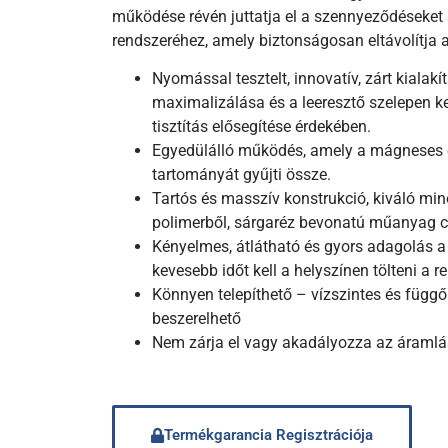
működése révén juttatja el a szennyeződéseke
rendszeréhez, amely biztonságosan eltávolítja 
Nyomással tesztelt, innovatív, zárt kiala
maximalizálása és a leeresztő szelepen ke
tisztítás elősegítése érdekében.
Egyedülálló működés, amely a mágneses 
tartományát gyűjti össze.
Tartós és masszív konstrukció, kiváló mi
polimerből, sárgaréz bevonatú műanyag c
Kényelmes, átlátható és gyors adagolás a 
kevesebb időt kell a helyszínen tölteni a 
Könnyen telepíthető – vízszintes és függ
beszerelhető
Nem zárja el vagy akadályozza az áramlá
Termékgarancia Regisztrációja