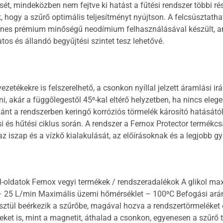
ét, mindeközben nem fejtve ki hatást a fűtési rendszer többi ré
k, hogy a szűrő optimális teljesítményt nyújtson. A felcsúsztat
mágnes prémium minőségű neodímium felhasználásával készült, 
os és állandó begyűjtési szintet tesz lehetővé.
zetékekre is felszerelhető, a csonkon nyíllal jelzett áramlási 
i, akár a függőlegestől 45⁰-kal eltérő helyzetben, ha nincs ele
nt a rendszerben keringő korróziós törmelék károsító hatásától
si és hűtési ciklus során. A rendszer a Fernox Protector termék
 iszap és a vízkő kialakulását, az előírásoknak és a legjobb g
ikol-oldatok Fernox vegyi termékek / rendszeradalékok A glikol
– 25 L/min Maximális üzemi hőmérséklet – 100⁰C Befogási ará
ztül beérkezik a szűrőbe, magával hozva a rendszertörmeléket és
et is, mint a magnetit, áthalad a csonkon, egyenesen a szűrő tes