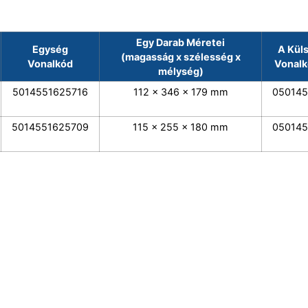
Egy Darab Méretei
Egység
A Kül
(magasság x szélesség x
Vonalkód
Vonalk
mélység)
5014551625716
112 x 346 x 179 mm
050145
5014551625709
115 x 255 x 180 mm
050145