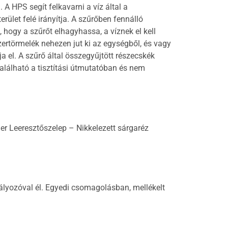
A HPS segít felkavarni a víz által a
ület felé irányítja. A szűrőben fennálló
hogy a szűrőt elhagyhassa, a víznek el kell
zertörmelék nehezen jut ki az egységből, és vagy
a el. A szűrő által összegyűjtött részecskék
található a tisztítási útmutatóban és nem
mer Leeresztőszelep – Nikkelezett sárgaréz
bályozóval él. Egyedi csomagolásban, mellékelt