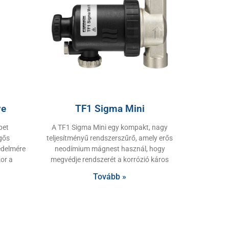
ve
TF1 Sigma Mini
pet
A TF1 Sigma Mini egy kompakt, nagy
egős
teljesítményű rendszerszűrő, amely erős
édelmére
neodímium mágnest használ, hogy
or a
megvédje rendszerét a korrózió káros
Tovább »