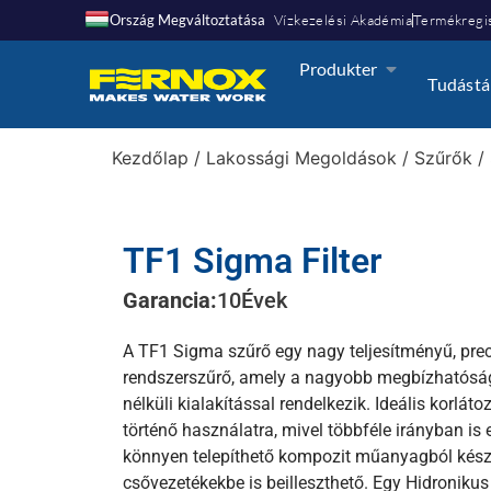
Ország Megváltoztatása
Vízkezelési Akadémia
Termékregis
Produkter
Tudástá
Kezdőlap
/
Lakossági Megoldások
/
Szűrők
/
TF1 Sigma Filter
Garancia:
10
Évek
A TF1 Sigma szűrő egy nagy teljesítményű, prec
rendszerszűrő, amely a nagyobb megbízhatóság 
nélküli kialakítással rendelkezik. Ideális korlát
történő használatra, mivel többféle irányban is e
könnyen telepíthető kompozit műanyagból készü
csővezetékekbe is beilleszthető. Egy Hidroniku