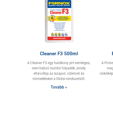
Cleaner F3 500ml
A Cleaner F3 egy hatékony pH-semleges,
A Prote
nem habzó tisztító folyadék, amely
meg
eltávolítja az iszapot, vízkövet és
vízkőkép
törmelékeket a fűtési rendszerből.
Tovább »