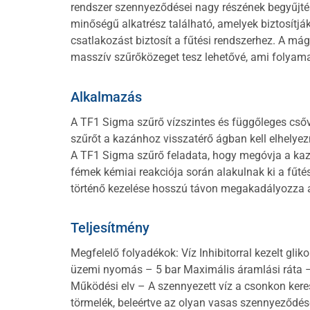
rendszer szennyeződései nagy részének begyűjtés
minőségű alkatrész található, amelyek biztosítjá
csatlakozást biztosít a fűtési rendszerhez. A 
masszív szűrőközeget tesz lehetővé, ami folyamat
Alkalmazás
A TF1 Sigma szűrő vízszintes és függőleges csőve
szűrőt a kazánhoz visszatérő ágban kell elhelyezn
A TF1 Sigma szűrő feladata, hogy megóvja a kazá
fémek kémiai reakciója során alakulnak ki a fűté
történő kezelése hosszú távon megakadályozza az
Teljesítmény
Megfelelő folyadékok: Víz Inhibitorral kezelt gl
üzemi nyomás – 5 bar Maximális áramlási ráta 
Működési elv – A szennyezett víz a csonkon keres
törmelék, beleértve az olyan vasas szennyeződések