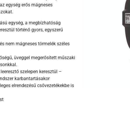
t az egység erős mágneses
azokat.
kítású egység, a megbízhatóság
resztül történő gyors, egyszerű
és nem mágneses törmelék széles
nőségű, üveggel megerősített műszaki
sonkkal.
leeresztő szelepen keresztül –
rendszer karbantartásakor
őleges elrendezésű csővezetékekbe is
st