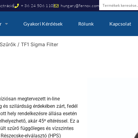
ztráció
+ 36 24 506 110
hungary@fernox.com
r
Gyakori Kérdések
Rólunk
Kapcsolat
Szűrők
/ TF1 Sigma Filter
íziósan megtervezett in-line
és szilárdság érdekében zárt, fedél
ozott hely rendelkezésre állása esetén
lhelyezhető, akár 45⁰ eltéréssel. Ez a
lt szűrő függőleges és vízszintes
s Részecske-elválasztó (HPS)