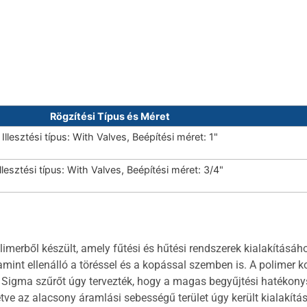
Rögzítési Típus és Méret
Illesztési típus: With Valves, Beépítési méret: 1"
Illesztési típus: With Valves, Beépítési méret: 3/4"
merből készült, amely fűtési és hűtési rendszerek kialakításáh
alamint ellenálló a töréssel és a kopással szemben is. A polimer 
1 Sigma szűrőt úgy tervezték, hogy a magas begyűjtési hatékon
etve az alacsony áramlási sebességű terület úgy került kialakítá