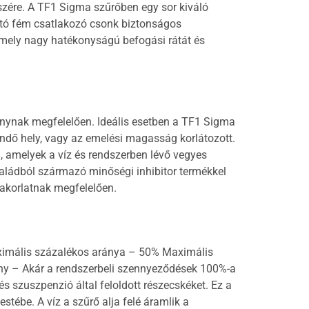
szére. A TF1 Sigma szűrőben egy sor kiváló
ható fém csatlakozó csonk biztonságos
amely nagy hatékonyságú befogási rátát és
iránynak megfelelően. Ideális esetben a TF1 Sigma
gendő hely, vagy az emelési magasság korlátozott.
, amelyek a víz és rendszerben lévő vegyes
családból származó minőségi inhibitor termékkel
yakorlatnak megfelelően.
 maximális százalékos aránya – 50% Maximális
ny – Akár a rendszerbeli szennyeződések 100%-a
 szuszpenzió által feloldott részecskéket. Ez a
tébe. A víz a szűrő alja felé áramlik a