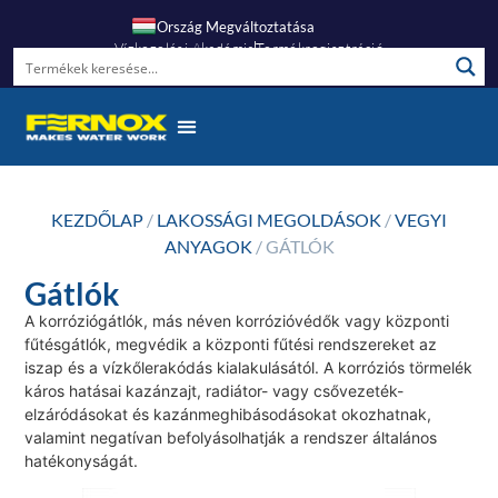
Ország Megváltoztatása
Vízkezelési Akadémia
Termékregisztráció
Gyakori Kérdések
KEZDŐLAP
/
LAKOSSÁGI MEGOLDÁSOK
/
VEGYI
ANYAGOK
/ GÁTLÓK
Gátlók
A korróziógátlók, más néven korrózióvédők vagy központi
fűtésgátlók, megvédik a központi fűtési rendszereket az
iszap és a vízkőlerakódás kialakulásától. A korróziós törmelék
káros hatásai kazánzajt, radiátor- vagy csővezeték-
elzáródásokat és kazánmeghibásodásokat okozhatnak,
valamint negatívan befolyásolhatják a rendszer általános
hatékonyságát.