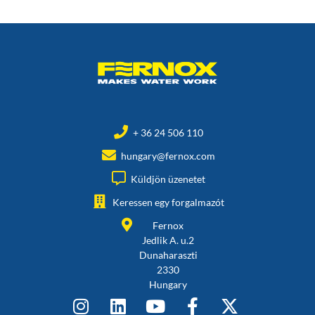
+ 36 24 506 110
hungary@fernox.com
Küldjön üzenetet
Keressen egy forgalmazót
Fernox
Jedlik A. u.2
Dunaharaszti
2330
Hungary