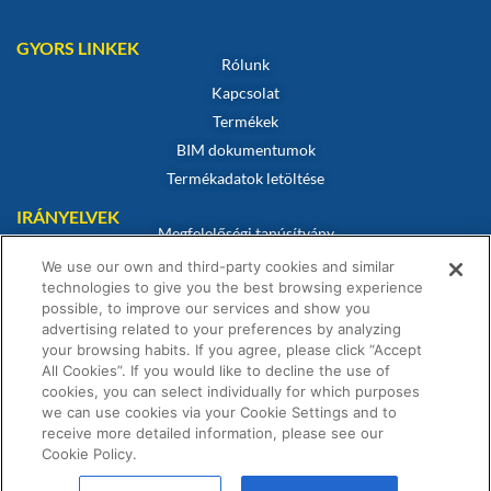
GYORS LINKEK
Rólunk
Kapcsolat
Termékek
BIM dokumentumok
Termékadatok letöltése
IRÁNYELVEK
Megfelelőségi tanúsítvány
Sütikre vonatkozó szabályzat
We use our own and third-party cookies and similar
technologies to give you the best browsing experience
Jogi nyilatkozat
possible, to improve our services and show you
Adatvédelmi irányelvek
advertising related to your preferences by analyzing
Értékesítési feltételek
your browsing habits. If you agree, please click “Accept
All Cookies”. If you would like to decline the use of
Garanciális nyilatkozat
cookies, you can select individually for which purposes
we can use cookies via your Cookie Settings and to
receive more detailed information, please see our
Cookie Policy.
© Fernox is an
Element Solutions Inc
business 2026. All Rights