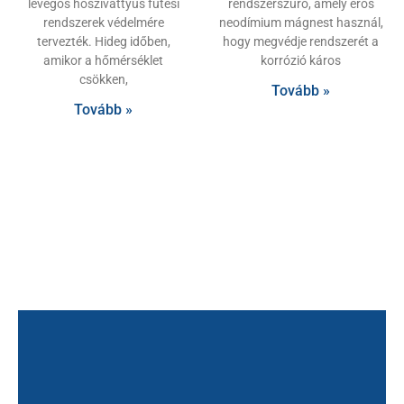
levegős hőszivattyús fűtési
rendszerszűrő, amely erős
rendszerek védelmére
neodímium mágnest használ,
tervezték. Hideg időben,
hogy megvédje rendszerét a
amikor a hőmérséklet
korrózió káros
csökken,
Tovább »
Tovább »