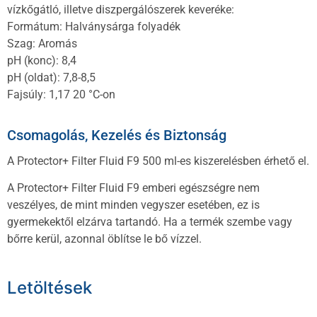
vízkőgátló, illetve diszpergálószerek keveréke:
Formátum: Halványsárga folyadék
Szag: Aromás
pH (konc): 8,4
pH (oldat): 7,8-8,5
Fajsúly: 1,17 20 °C-on
Csomagolás, Kezelés és Biztonság
A Protector+ Filter Fluid F9 500 ml-es kiszerelésben érhető el.
A Protector+ Filter Fluid F9 emberi egészségre nem
veszélyes, de mint minden vegyszer esetében, ez is
gyermekektől elzárva tartandó. Ha a termék szembe vagy
bőrre kerül, azonnal öblítse le bő vízzel.
Letöltések