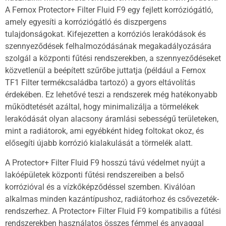
A Fernox Protector+ Filter Fluid F9 egy fejlett korróziógátló,
amely egyesíti a korróziógátló és diszpergens
tulajdonságokat. Kifejezetten a korróziós lerakódások és
szennyeződések felhalmozódásának megakadályozására
szolgál a központi fűtési rendszerekben, a szennyeződéseket
közvetlenül a beépített szűrőbe juttatja (például a Fernox
TF1 Filter termékcsaládba tartozó) a gyors eltávolítás
érdekében. Ez lehetővé teszi a rendszerek még hatékonyabb
működtetését azáltal, hogy minimalizálja a törmelékek
lerakódását olyan alacsony áramlási sebességű területeken,
mint a radiátorok, ami egyébként hideg foltokat okoz, és
elősegíti újabb korrózió kialakulását a törmelék alatt.
A Protector+ Filter Fluid F9 hosszú távú védelmet nyújt a
lakóépületek központi fűtési rendszereiben a belső
korrózióval és a vízkőképződéssel szemben. Kiválóan
alkalmas minden kazántípushoz, radiátorhoz és csővezeték-
rendszerhez. A Protector+ Filter Fluid F9 kompatibilis a fűtési
rendszerekben használatos összes fémmel és anyaggal