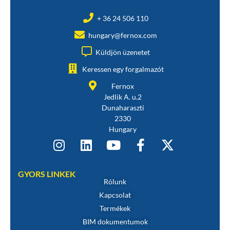
+ 36 24 506 110
hungary@fernox.com
Küldjön üzenetet
Keressen egy forgalmazót
Fernox
Jedlik A. u.2
Dunaharaszti
2330
Hungary
GYORS LINKEK
Rólunk
Kapcsolat
Termékek
BIM dokumentumok