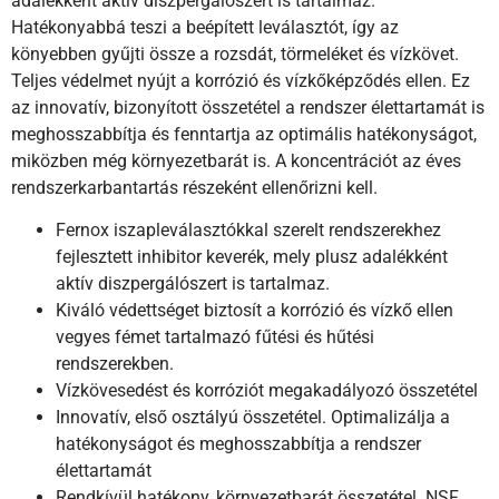
adalékként aktív diszpergálószert is tartalmaz.
Hatékonyabbá teszi a beépített leválasztót, így az
könyebben gyűjti össze a rozsdát, törmeléket és vízkövet.
Teljes védelmet nyújt a korrózió és vízkőképződés ellen. Ez
az innovatív, bizonyított összetétel a rendszer élettartamát is
meghosszabbítja és fenntartja az optimális hatékonyságot,
miközben még környezetbarát is. A koncentrációt az éves
rendszerkarbantartás részeként ellenőrizni kell.
Fernox iszapleválasztókkal szerelt rendszerekhez
fejlesztett inhibitor keverék, mely plusz adalékként
aktív diszpergálószert is tartalmaz.
Kiváló védettséget biztosít a korrózió és vízkő ellen
vegyes fémet tartalmazó fűtési és hűtési
rendszerekben.
Vízkövesedést és korróziót megakadályozó összetétel
Innovatív, első osztályú összetétel. Optimalizálja a
hatékonyságot és meghosszabbítja a rendszer
élettartamát
Rendkívül hatékony, környezetbarát összetétel. NSF