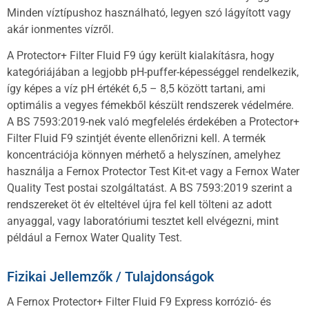
Minden víztípushoz használható, legyen szó lágyított vagy
akár ionmentes vízről.
A Protector+ Filter Fluid F9 úgy került kialakításra, hogy
kategóriájában a legjobb pH-puffer-képességgel rendelkezik,
így képes a víz pH értékét 6,5 – 8,5 között tartani, ami
optimális a vegyes fémekből készült rendszerek védelmére.
A BS 7593:2019-nek való megfelelés érdekében a Protector+
Filter Fluid F9 szintjét évente ellenőrizni kell. A termék
koncentrációja könnyen mérhető a helyszínen, amelyhez
használja a Fernox Protector Test Kit-et vagy a Fernox Water
Quality Test postai szolgáltatást. A BS 7593:2019 szerint a
rendszereket öt év elteltével újra fel kell tölteni az adott
anyaggal, vagy laboratóriumi tesztet kell elvégezni, mint
például a Fernox Water Quality Test.
Fizikai Jellemzők / Tulajdonságok
A Fernox Protector+ Filter Fluid F9 Express korrózió- és