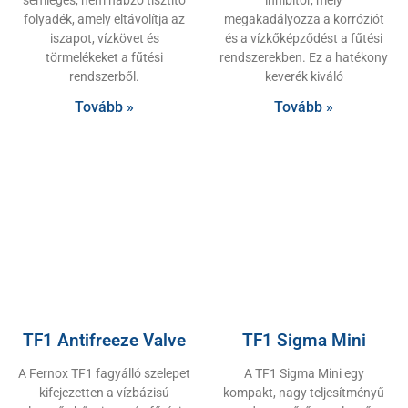
semleges, nem habzó tisztító
inhibitor, mely
folyadék, amely eltávolítja az
megakadályozza a korróziót
iszapot, vízkövet és
és a vízkőképződést a fűtési
törmelékeket a fűtési
rendszerekben. Ez a hatékony
rendszerből.
keverék kiváló
Tovább »
Tovább »
TF1 Antifreeze Valve
TF1 Sigma Mini
A Fernox TF1 fagyálló szelepet
A TF1 Sigma Mini egy
kifejezetten a vízbázisú
kompakt, nagy teljesítményű