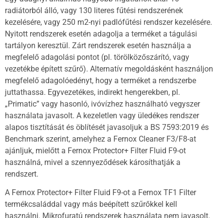
radiátorból álló, vagy 130 literes fűtési rendszerének
kezelésére, vagy 250 m2-nyi padlófűtési rendszer kezelésére.
Nyitott rendszerek esetén adagolja a terméket a tágulási
tartályon keresztül. Zárt rendszerek esetén használja a
megfelelő adagolási pontot (pl. törölközőszárító, vagy
vezetékbe épített szűrő). Alternatív megoldásként használjon
megfelelő adagolóedényt, hogy a terméket a rendszerbe
juttathassa. Egyvezetékes, indirekt hengerekben, pl.
„Primatic” vagy hasonló, ivóvízhez használható vegyszer
használata javasolt. A kezeletlen vagy üledékes rendszer
alapos tisztítását és öblítését javasoljuk a BS 7593:2019 és
Benchmark szerint, amelyhez a Fernox Cleaner F3/F8-at
ajánljuk, mielőtt a Fernox Protector+ Filter Fluid F9-ot
használná, mivel a szennyeződések károsíthatják a
rendszert.
A Fernox Protector+ Filter Fluid F9-ot a Fernox TF1 Filter
termékcsaláddal vagy más beépített szűrőkkel kell
használni. Mikrofuratú rendszerek használata nem javasolt.