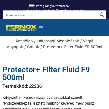
Ország Megváltoztatása
Vízkezelési Akadémia
Termékregisztráció
Kezdőlap
/
Lakossági Megoldások
/
Vegyi
Anyagok
/
Gátlók
/ Protector+ Filter Fluid F9 500ml
Protector+ Filter Fluid F9
500ml
Termékkód:
62236
Kifejezetten Fernox iszapleválasztókkal szerelt
rendszerekhez fejlesztett inhibitor keverék, mely plusz