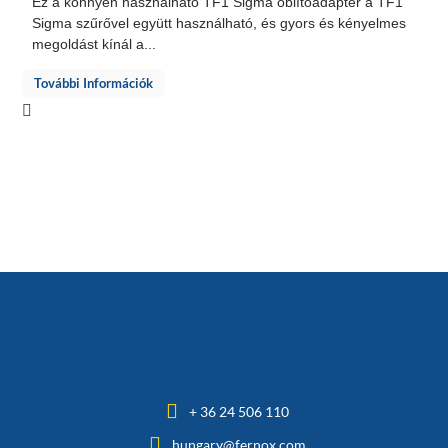
Ez a könnyen használható TF1 Sigma öblítőadapter a TF1
Sigma szűrővel együtt használható, és gyors és kényelmes
megoldást kínál a...
További Információk
+ 36 24 506 110
hungary@fernox.com