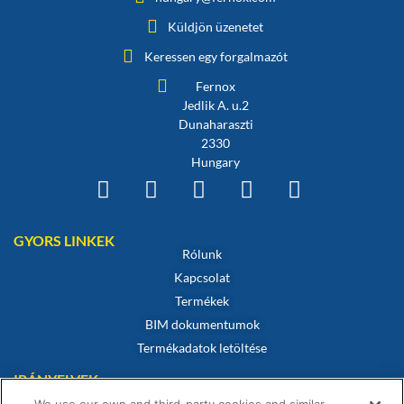
Küldjön üzenetet
Keressen egy forgalmazót
Fernox
Jedlik A. u.2
Dunaharaszti
2330
Hungary
GYORS LINKEK
Rólunk
Kapcsolat
Termékek
BIM dokumentumok
Termékadatok letöltése
IRÁNYELVEK
Megfelelőségi tanúsítvány