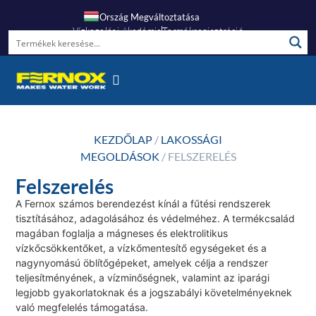
Ország Megváltoztatása
Vízkezelési Akadémia
Termékregisztráció
Gyakori Kérdések
KEZDŐLAP
/
LAKOSSÁGI
MEGOLDÁSOK
/ FELSZERELÉS
Felszerelés
A Fernox számos berendezést kínál a fűtési rendszerek
tisztításához, adagolásához és védelméhez. A termékcsalád
magában foglalja a mágneses és elektrolitikus
vízkőcsökkentőket, a vízkőmentesítő egységeket és a
nagynyomású öblítőgépeket, amelyek célja a rendszer
teljesítményének, a vízminőségnek, valamint az iparági
legjobb gyakorlatoknak és a jogszabályi követelményeknek
való megfelelés támogatása.