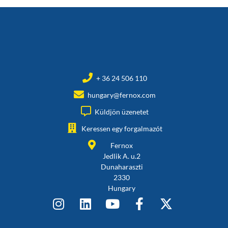
+ 36 24 506 110
hungary@fernox.com
Küldjön üzenetet
Keressen egy forgalmazót
Fernox
Jedlik A. u.2
Dunaharaszti
2330
Hungary