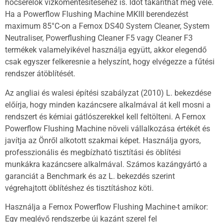
hőcserélők vízkőmentesítéséhez is. Időt takaríthat meg vele.
Ha a Powerflow Flushing Machine MKIII berendezést
maximum 85°C-on a Fernox DS40 System Cleaner, System
Neutraliser, Powerflushing Cleaner F5 vagy Cleaner F3
termékek valamelyikével használja együtt, akkor elegendő
csak egyszer felkeresnie a helyszínt, hogy elvégezze a fűtési
rendszer átöblítését.
Az angliai és walesi építési szabályzat (2010) L. bekezdése
előírja, hogy minden kazáncsere alkalmával át kell mosni a
rendszert és kémiai gátlószerekkel kell feltölteni. A Fernox
Powerflow Flushing Machine növeli vállalkozása értékét és
javítja az Önről alkotott szakmai képet. Használja gyors,
professzionális és megbízható tisztítási és öblítési
munkákra kazáncsere alkalmával. Számos kazángyártó a
garanciát a Benchmark és az L. bekezdés szerint
végrehajtott öblítéshez és tisztításhoz köti.
Használja a Fernox Powerflow Flushing Machine-t amikor:
Egy meglévő rendszerbe új kazánt szerel fel