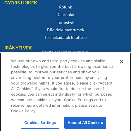
GYORS LINKEK
Rólunk
Kapcsolat
Termékek
BIM dokumentumok
Termékadatok letöltése
IRÁNYELVEK
Megfelelőségi tanúsítvány
Sütikre vonatkozó szabályzat
We use our own and third-party cookies and similar
technologies to give you the best browsing experience
Jogi nyilatkozat
possible, to improve our services and show you
Adatvédelmi irányelvek
advertising related to your preferences by analyzing
Értékesítési feltételek
your browsing habits. If you agree, please click “Accept
All Cookies”. If you would like to decline the use of
Garanciális nyilatkozat
cookies, you can select individually for which purposes
we can use cookies via your Cookie Settings and to
receive more detailed information, please see our
Cookie Policy.
© Fernox is an
Element Solutions Inc
business 2026. All Rights
Cookies Settings
Accept All Cookies
Reserved.