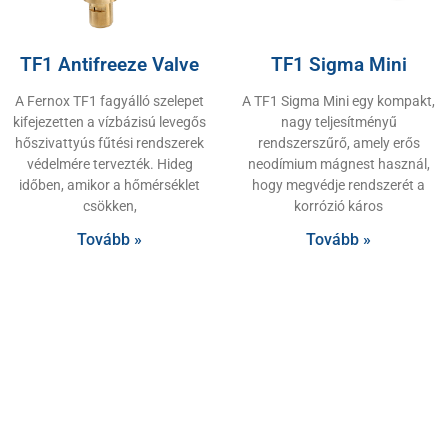
TF1 Antifreeze Valve
TF1 Sigma Mini
A Fernox TF1 fagyálló szelepet
A TF1 Sigma Mini egy kompakt,
kifejezetten a vízbázisú levegős
nagy teljesítményű
hőszivattyús fűtési rendszerek
rendszerszűrő, amely erős
védelmére tervezték. Hideg
neodímium mágnest használ,
időben, amikor a hőmérséklet
hogy megvédje rendszerét a
csökken,
korrózió káros
Tovább »
Tovább »