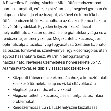
A Powerflow Flushing Machine MKIII fűtésrendszermosó
pumpa, irányított, erőteljes, vízáram segítségével gyorsan és
alaposan távolítja el az iszapot, vízkövet és törmeléket a
fűtési rendszerekből. Használható az összes Fernox tisztító-
és védőfolyadékkal. Egyetlen helyszíni kiszállással
helyreállítható a kazán optimális energiahatékonysága és a
rendszer teljesítményszintje. Megszünteti a kazánzajt és
optimalizálja a tüzelőanyag-fogyasztást. Szettben kapható
az összes tömlővel és szerelvénnyel, így kicsomagolás után
egyből használatra kész. 99 l/min térfogatáramig
használható. Névleges üzemeltetési hőmérséklete 85 °C.
Áramlásváltóval, és dupla visszacsapószelepekkel.
Központi fűtésrendszerek mosásához, a korrózió miatt
keletkező törmelék, iszap és vízkő eltávolítására
Megtisztítja a rendszert a vízkőtől
Megszüntetheti a kazánzajt, és elhárítja az áramlási
problémákat
Rendszermosás EGYETLEN helyszíni kiszállással