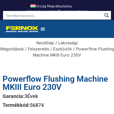
Ország Megváltoztatása
Vízkezelési Akadémia
Termékregisztráció
Kezdőlap
/
Lakossági
Megoldások
/
Felszerelés
/
Eszközök
/ Powerflow Flushing
Machine MKIII Euro 230V
Powerflow Flushing Machine
MKIII Euro 230V
Garancia:
3
Évek
Termékkód:
56874