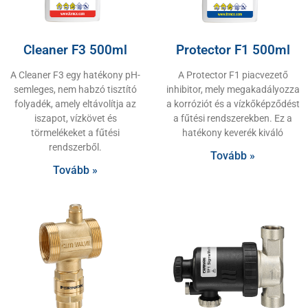
Cleaner F3 500ml
Protector F1 500ml
A Cleaner F3 egy hatékony pH-
A Protector F1 piacvezető
semleges, nem habzó tisztító
inhibitor, mely megakadályozza
folyadék, amely eltávolítja az
a korróziót és a vízkőképződést
iszapot, vízkövet és
a fűtési rendszerekben. Ez a
törmelékeket a fűtési
hatékony keverék kiváló
rendszerből.
Tovább »
Tovább »