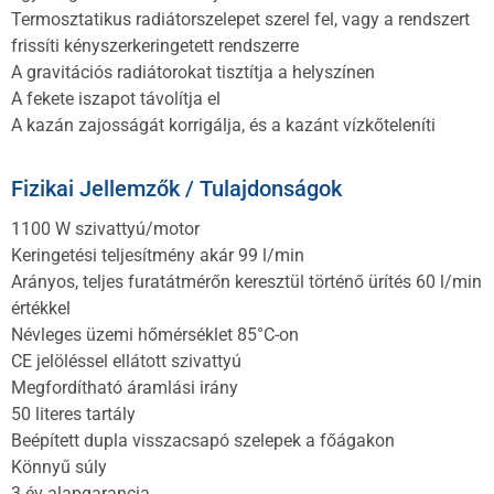
Termosztatikus radiátorszelepet szerel fel, vagy a rendszert
frissíti kényszerkeringetett rendszerre
A gravitációs radiátorokat tisztítja a helyszínen
A fekete iszapot távolítja el
A kazán zajosságát korrigálja, és a kazánt vízkőteleníti
Fizikai Jellemzők / Tulajdonságok
1100 W szivattyú/motor
Keringetési teljesítmény akár 99 l/min
Arányos, teljes furatátmérőn keresztül történő ürítés 60 l/min
értékkel
Névleges üzemi hőmérséklet 85°C-on
CE jelöléssel ellátott szivattyú
Megfordítható áramlási irány
50 literes tartály
Beépített dupla visszacsapó szelepek a főágakon
Könnyű súly
3 év alapgarancia