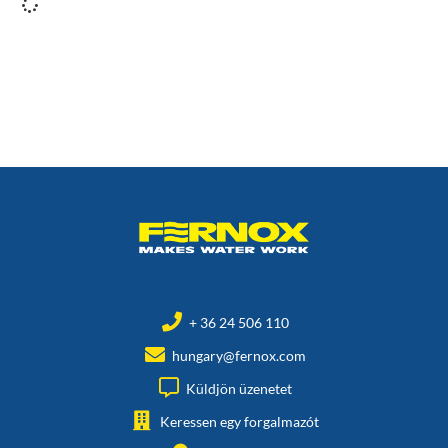
+ 36 24 506 110
hungary@fernox.com
Küldjön üzenetet
Keressen egy forgalmazót