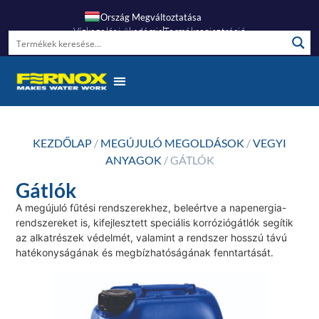
Ország Megváltoztatása
Vízkezelési Akadémia
Termékregisztráció
KEZDŐLAP
/
MEGÚJULÓ MEGOLDÁSOK
/
VEGYI
ANYAGOK
/ GÁTLÓK
Gátlók
A megújuló fűtési rendszerekhez, beleértve a napenergia-
rendszereket is, kifejlesztett speciális korróziógátlók segítik
az alkatrészek védelmét, valamint a rendszer hosszú távú
hatékonyságának és megbízhatóságának fenntartását.