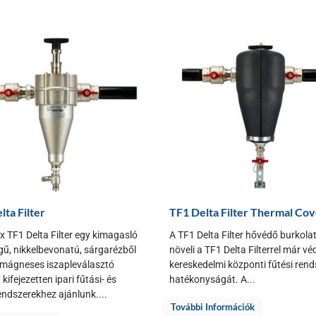
lta Filter
TF1 Delta Filter Thermal Co
x TF1 Delta Filter egy kimagasló
A TF1 Delta Filter hővédő burkola
ű, nikkelbevonatú, sárgarézből
növeli a TF1 Delta Filterrel már vé
 mágneses iszapleválasztó
kereskedelmi központi fűtési ren
kifejezetten ipari fűtási- és
hatékonyságát. A...
endszerekhez ajánlunk....
További Információk