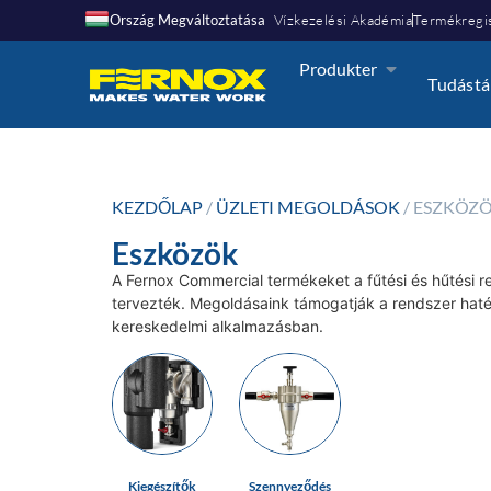
Ország Megváltoztatása
Vízkezelési Akadémia
Termékregis
Produkter
Tudástá
KEZDŐLAP
/
ÜZLETI MEGOLDÁSOK
/ ESZKÖZ
Eszközök
A Fernox Commercial termékeket a fűtési és hűtési 
tervezték. Megoldásaink támogatják a rendszer hat
kereskedelmi alkalmazásban.
Kiegészítők
Szennyeződés