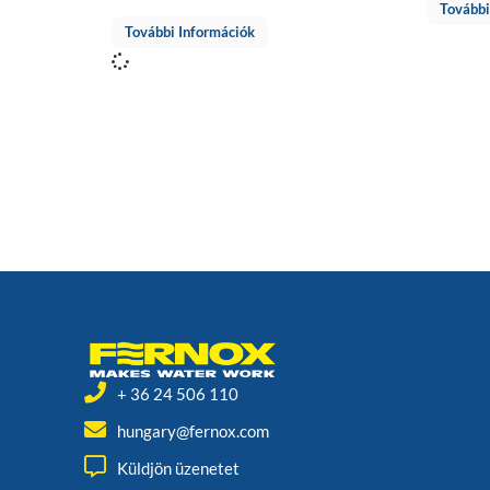
További
További Információk
+ 36 24 506 110
hungary@fernox.com
Küldjön üzenetet