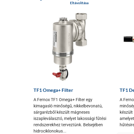
Eltávolítása
TF1 Omega+ Filter
TF1 De
A Fernox TF1 Omega+ Filter egy
A Ferno
kimagasló minőségű, nikkelbevonatú,
minőség
sárgarézből készült mágneses
készült
iszapleválasztó, melyet lakossági fűtési
amelyet 
rendszerekhez terveztünk. Belsejében
hűtésir
hidrociklonokus...