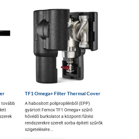
ver
TF1 Omega+ Filter Thermal Cover
t tovább
A habosított polipropilénből (EPP)
dett
gyártott Fernox TF1 Omega+ szűrő
dszerek
hővédő burkolatot a központi fűtési
rendszerekre szerelt sorba épített szűrők
szigetelésére...