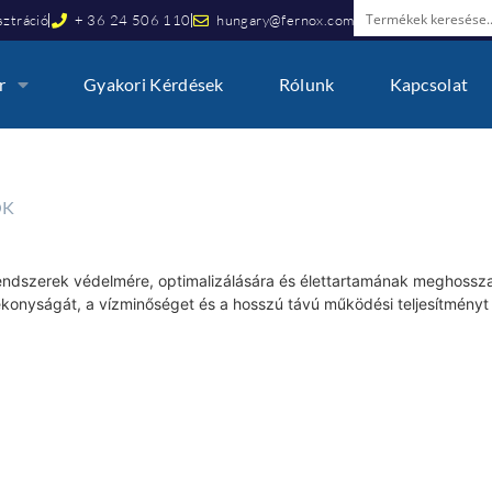
ztráció
+ 36 24 506 110
hungary@fernox.com
r
Gyakori Kérdések
Rólunk
Kapcsolat
ÖK
rendszerek védelmére, optimalizálására és élettartamának meghossz
ékonyságát, a vízminőséget és a hosszú távú működési teljesítmény