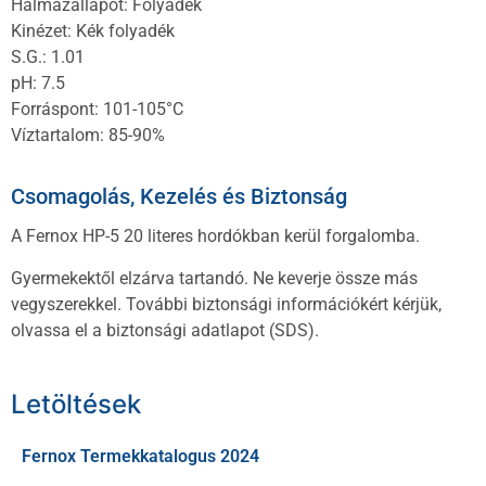
Halmazállapot: Folyadék
Kinézet: Kék folyadék
S.G.: 1.01
pH: 7.5
Forráspont: 101-105°C
Víztartalom: 85-90%
Csomagolás, Kezelés és Biztonság
A Fernox HP-5 20 literes hordókban kerül forgalomba.
Gyermekektől elzárva tartandó. Ne keverje össze más
vegyszerekkel. További biztonsági információkért kérjük,
olvassa el a biztonsági adatlapot (SDS).
Letöltések
Fernox Termekkatalogus 2024