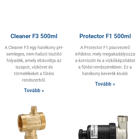
Cleaner F3 500ml
Protector F1 500ml
A Cleaner F3 egy hatékony pH-
A Protector F1 piacvezető
semleges, nem habzó tisztító
inhibitor, mely megakadályozza
folyadék, amely eltávolítja az
a korróziót és a vízkőképződést
iszapot, vízkövet és
a fűtési rendszerekben. Ez a
törmelékeket a fűtési
hatékony keverék kiváló
rendszerből.
Tovább »
Tovább »