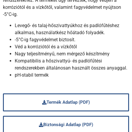
rendszerekhez. A terméket úgy tervezték, hogy védjen a
korróziótól és a vízkőtől, valamint fagyvédelmet nyújtson
-5°C-ig.
Levegő- és talaj-hőszivattyúkhoz és padlófűtéshez
alkalmas, használatkész hőátadó folyadék.
-5°C-ig fagyvédelmet biztosít.
Véd a korróziótól és a vízkőtől
Nagy teljesítményű, nem mérgező készítmény
Kompatibilis a hőszivattyú- és padlófűtési
rendszerekben általánosan használt összes anyaggal.
pH-stabil termék
Termék Adatlap (PDF)
Biztonsági Adatlap (PDF)