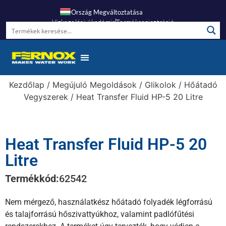
Ország Megváltoztatása
Vízkezelési Akadémia
Termékregisztráció
Gyakori Kérdések
Kezdőlap
/
Megújuló Megoldások
/
Glikolok
/
Hőátadó
Vegyszerek
/ Heat Transfer Fluid HP-5 20 Litre
Heat Transfer Fluid HP-5 20
Litre
Termékkód:
62542
Nem mérgező, használatkész hőátadó folyadék légforrású
és talajforrású hőszivattyúkhoz, valamint padlófűtési