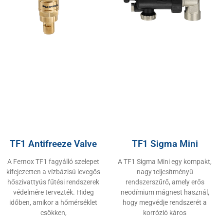
TF1 Antifreeze Valve
TF1 Sigma Mini
A Fernox TF1 fagyálló szelepet
A TF1 Sigma Mini egy kompakt,
kifejezetten a vízbázisú levegős
nagy teljesítményű
hőszivattyús fűtési rendszerek
rendszerszűrő, amely erős
védelmére tervezték. Hideg
neodímium mágnest használ,
időben, amikor a hőmérséklet
hogy megvédje rendszerét a
csökken,
korrózió káros