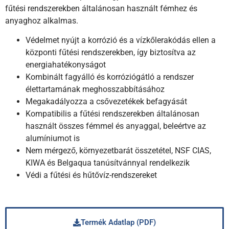
fűtési rendszerekben általánosan használt fémhez és
anyaghoz alkalmas.
Védelmet nyújt a korrózió és a vízkőlerakódás ellen a
központi fűtési rendszerekben, így biztosítva az
energiahatékonyságot
Kombinált fagyálló és korróziógátló a rendszer
élettartamának meghosszabbításához
Megakadályozza a csővezetékek befagyását
Kompatibilis a fűtési rendszerekben általánosan
használt összes fémmel és anyaggal, beleértve az
alumíniumot is
Nem mérgező, környezetbarát összetétel, NSF CIAS,
KIWA és Belgaqua tanúsítvánnyal rendelkezik
Védi a fűtési és hűtővíz-rendszereket
Termék Adatlap (PDF)