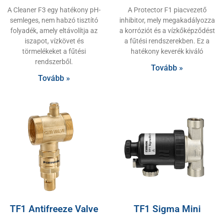
A Cleaner F3 egy hatékony pH-
A Protector F1 piacvezető
semleges, nem habzó tisztító
inhibitor, mely megakadályozza
folyadék, amely eltávolítja az
a korróziót és a vízkőképződést
iszapot, vízkövet és
a fűtési rendszerekben. Ez a
törmelékeket a fűtési
hatékony keverék kiváló
rendszerből.
Tovább »
Tovább »
TF1 Antifreeze Valve
TF1 Sigma Mini