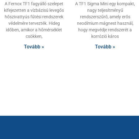
A Fernox TF1 fagyálló szelepet
A TF1 Sigma Mini egy kompakt,
kifejezetten a vízbázisú levegős
nagy teljesítményű
hőszivattyús fűtési rendszerek
rendszerszűrő, amely erős
védelmére tervezték. Hideg
neodímium mágnest használ,
időben, amikor a hőmérséklet
hogy megvédje rendszerét a
csökken,
korrózió káros
Tovább »
Tovább »