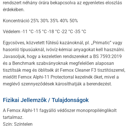
rendszert néhány órára bekapcsolva az egyenletes eloszlás
érdekében.
Koncentráció 25% 30% 35% 40% 50%
Védelem -11 °C -15 °C -18 °C -22 °C -35 °C
Egycsöves, közvetett fűtésű kazánoknál, pl. „Primatic” vagy
hasonló típusúaknál, ivóvíz-kémiai anyagokat kell használni.
Javasoljuk, hogy a kezeletlen rendszereket a BS 7593:2019
és a Benchmark szabványoknak megfelelően alaposan
tisztítsák meg és öblítsék át Fernox Cleaner F3 tisztítószerrel,
mielőtt Fernox Alphi-11 Protectorral kezelnék őket, mivel a
meglévő szennyeződések károsíthatják a berendezést.
Fizikai Jellemzők / Tulajdonságok
A Fernox Alphi-11 fagyálló védőszer monopropilénglikolt
tartalmaz.
Szín: Színtelen