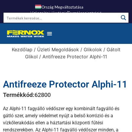
Ország Megváltoztatása
Vízkezelési Akadémia
Termékregisztráció
Kezdőlap
/
Üzleti Megoldások
/
Glikolok
/
Gátolt
Glikol
/ Antifreeze Protector Alphi-11
Antifreeze Protector Alphi-11
Termékkód:
62800
Az Alphi-11 fagyálló védőszer egy kombinált fagyálló és
gátló szer, amely védelmet nyújt a belső korrózió és a
vízkőlerakódás ellen a háztartási központi fűtési
rendszerekben. Az Alphi-11 fagyálló védőszer minden, a