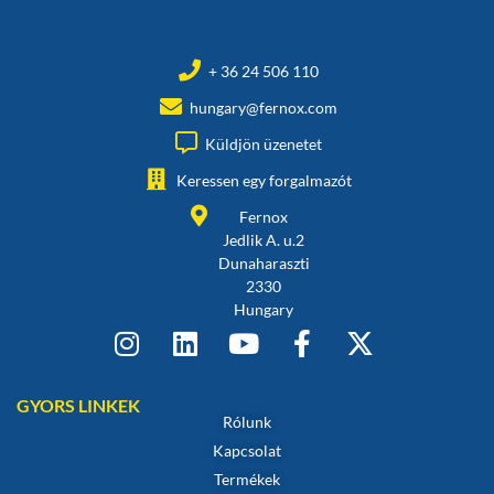
+ 36 24 506 110
hungary@fernox.com
Küldjön üzenetet
Keressen egy forgalmazót
Fernox
Jedlik A. u.2
Dunaharaszti
2330
Hungary
GYORS LINKEK
Rólunk
Kapcsolat
Termékek