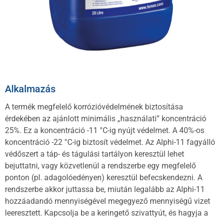
Alkalmazás
A termék megfelelő korrózióvédelmének biztosítása
érdekében az ajánlott minimális „használati” koncentráció
25%. Ez a koncentráció -11 °C-ig nyújt védelmet. A 40%-os
koncentráció -22 °C-ig biztosít védelmet. Az Alphi-11 fagyálló
védőszert a táp- és tágulási tartályon keresztül lehet
bejuttatni, vagy közvetlenül a rendszerbe egy megfelelő
ponton (pl. adagolóedényen) keresztül befecskendezni. A
rendszerbe akkor juttassa be, miután legalább az Alphi-11
hozzáadandó mennyiségével megegyező mennyiségű vizet
leeresztett. Kapcsolja be a keringető szivattyút, és hagyja a