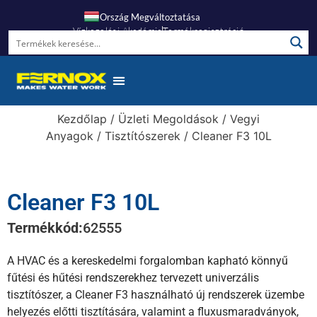
Ország Megváltoztatása
Vízkezelési Akadémia
Termékregisztráció
Kezdőlap
/
Üzleti Megoldások
/
Vegyi
Anyagok
/
Tisztítószerek
/ Cleaner F3 10L
Cleaner F3 10L
Termékkód:
62555
A HVAC és a kereskedelmi forgalomban kapható könnyű
fűtési és hűtési rendszerekhez tervezett univerzális
tisztítószer, a Cleaner F3 használható új rendszerek üzembe
helyezés előtti tisztítására, valamint a fluxusmaradványok,