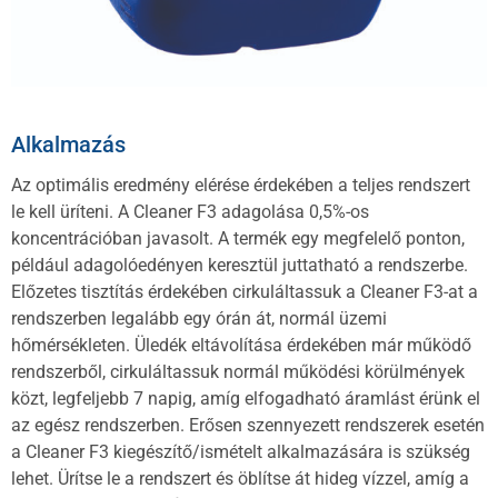
Alkalmazás
Az optimális eredmény elérése érdekében a teljes rendszert
le kell üríteni. A Cleaner F3 adagolása 0,5%-os
koncentrációban javasolt. A termék egy megfelelő ponton,
például adagolóedényen keresztül juttatható a rendszerbe.
Előzetes tisztítás érdekében cirkuláltassuk a Cleaner F3-at a
rendszerben legalább egy órán át, normál üzemi
hőmérsékleten. Üledék eltávolítása érdekében már működő
rendszerből, cirkuláltassuk normál működési körülmények
közt, legfeljebb 7 napig, amíg elfogadható áramlást érünk el
az egész rendszerben. Erősen szennyezett rendszerek esetén
a Cleaner F3 kiegészítő/ismételt alkalmazására is szükség
lehet. Ürítse le a rendszert és öblítse át hideg vízzel, amíg a