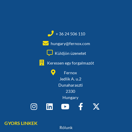
+ 36 24 506 110
hungary@fernox.com
Küldjön üzenetet
Keressen egy forgalmazót
Fernox
Jedlik A. u.2
Dunaharaszti
2330
Hungary
GYORS LINKEK
Rólunk