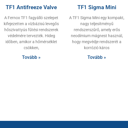
TF1 Antifreeze Valve
TF1 Sigma Mini
A Fernox TF1 fagyálló szelepet
A TF1 Sigma Mini egy kompakt,
kifejezetten a vízbázisú levegős
nagy teljesítményű
hőszivattyús fűtési rendszerek
rendszerszűrő, amely erős
védelmére tervezték. Hideg
neodímium mágnest használ,
időben, amikor a hőmérséklet
hogy megvédje rendszerét a
csökken,
korrózió káros
Tovább »
Tovább »