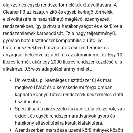
olaj/zsír és egyéb rendszertörmelékek eltávolítására. A
Cleaner F3 az iszap, vízkő és egyéb keringő törmelék
eltávolítására is használható meglévő, szennyezett
rendszerekben, így javítva a hatékonyságot és elkerülve a
rendszerelemek károsodását. Ez a nagy teljesítményű,
gyorsan ható tisztítószer kompatibilis a fűtő- és
hűtőrendszerekben használatos összes fémmel és
anyaggal, beleértve az acélt és az alumíniumot is. Egy 10
literes termék akár egy 2000 literes rendszer kezelésére is
alkalmas, 0,5%-os adagolási arány mellett.
Univerzális, pH-semleges tisztítószer új és már
meglévő HVAC és a kereskedelmi forgalomban
kapható könnyű fűtési rendszerek beüzemelés előtti
tisztításához.
Speciálisan a piacvezető fluxusok, olajok, zsírok, vas-
oxidok és egyéb rendszermaradványok gyors és
hatékony eltávolítására került kialakításra.
A rendszerben maradása üzemi körülmények között