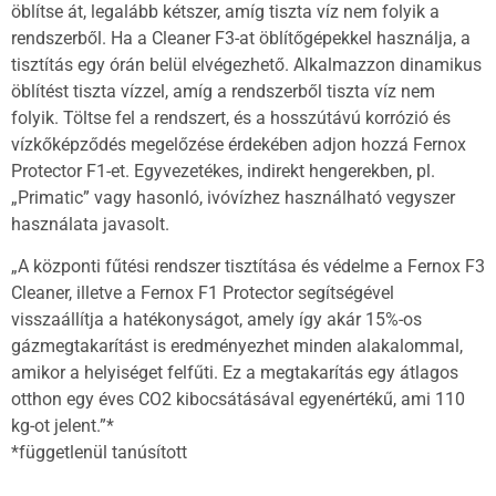
öblítse át, legalább kétszer, amíg tiszta víz nem folyik a
rendszerből. Ha a Cleaner F3-at öblítőgépekkel használja, a
tisztítás egy órán belül elvégezhető. Alkalmazzon dinamikus
öblítést tiszta vízzel, amíg a rendszerből tiszta víz nem
folyik. Töltse fel a rendszert, és a hosszútávú korrózió és
vízkőképződés megelőzése érdekében adjon hozzá Fernox
Protector F1-et. Egyvezetékes, indirekt hengerekben, pl.
„Primatic” vagy hasonló, ivóvízhez használható vegyszer
használata javasolt.
„A központi fűtési rendszer tisztítása és védelme a Fernox F3
Cleaner, illetve a Fernox F1 Protector segítségével
visszaállítja a hatékonyságot, amely így akár 15%-os
gázmegtakarítást is eredményezhet minden alakalommal,
amikor a helyiséget felfűti. Ez a megtakarítás egy átlagos
otthon egy éves CO2 kibocsátásával egyenértékű, ami 110
kg-ot jelent.”*
*függetlenül tanúsított