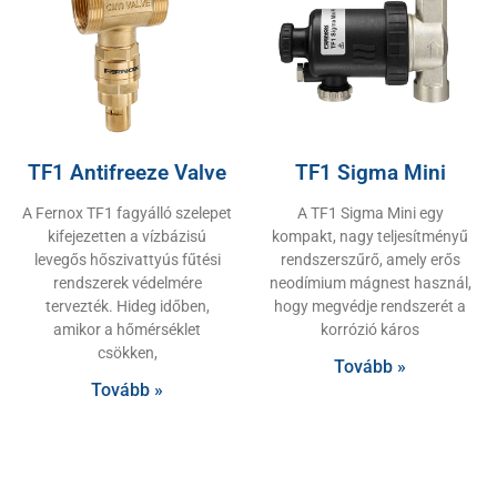
TF1 Antifreeze Valve
TF1 Sigma Mini
A Fernox TF1 fagyálló szelepet
A TF1 Sigma Mini egy
kifejezetten a vízbázisú
kompakt, nagy teljesítményű
levegős hőszivattyús fűtési
rendszerszűrő, amely erős
rendszerek védelmére
neodímium mágnest használ,
tervezték. Hideg időben,
hogy megvédje rendszerét a
amikor a hőmérséklet
korrózió káros
csökken,
Tovább »
Tovább »