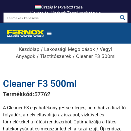
Ország Megváltoztatása
Vízkezelési Akadémia
Termékregisztráció
Kezdőlap
/
Lakossági Megoldások
/
Vegyi
Anyagok
/
Tisztítószerek
/ Cleaner F3 500ml
Cleaner F3 500ml
Termékkód:
57762
A Cleaner F3 egy hatékony pH-semleges, nem habzó tisztító
folyadék, amely eltávolítja az iszapot, vízkövet és
törmelékeket a fűtési rendszerből. Optimalizálja a fűtés
hatékonyságát és megszüntetheti a kazánzajt. Új rendszer