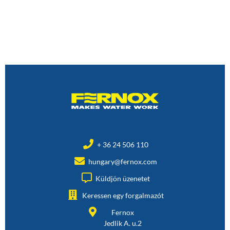
+ 36 24 506 110
hungary@fernox.com
Küldjön üzenetet
Keressen egy forgalmazót
Fernox
Jedlik A. u.2