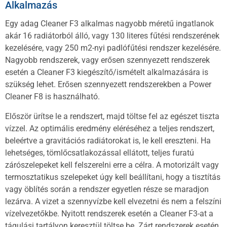
Alkalmazás
Egy adag Cleaner F3 alkalmas nagyobb méretű ingatlanok
akár 16 radiátorból álló, vagy 130 literes fűtési rendszerének
kezelésére, vagy 250 m2-nyi padlófűtési rendszer kezelésére.
Nagyobb rendszerek, vagy erősen szennyezett rendszerek
esetén a Cleaner F3 kiegészítő/ismételt alkalmazására is
szükség lehet. Erősen szennyezett rendszerekben a Power
Cleaner F8 is használható.
Először ürítse le a rendszert, majd töltse fel az egészet tiszta
vízzel. Az optimális eredmény eléréséhez a teljes rendszert,
beleértve a gravitációs radiátorokat is, le kell ereszteni. Ha
lehetséges, tömlőcsatlakozással ellátott, teljes furatú
zárószelepeket kell felszerelni erre a célra. A motorizált vagy
termosztatikus szelepeket úgy kell beállítani, hogy a tisztítás
vagy öblítés során a rendszer egyetlen része se maradjon
lezárva. A vizet a szennyvízbe kell elvezetni és nem a felszíni
vízelvezetőkbe. Nyitott rendszerek esetén a Cleaner F3-at a
tágulási tartályon keresztül töltse be. Zárt rendszerek esetén