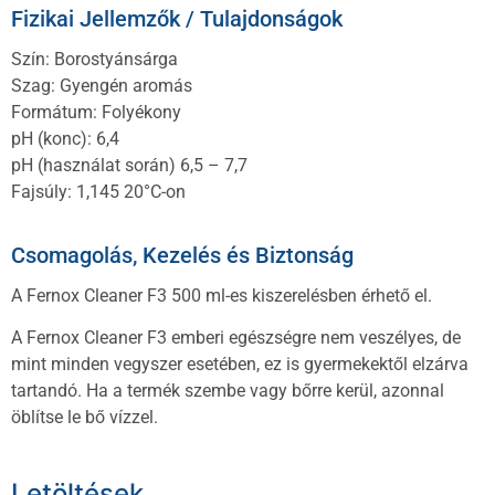
Fizikai Jellemzők / Tulajdonságok
Szín: Borostyánsárga
Szag: Gyengén aromás
Formátum: Folyékony
pH (konc): 6,4
pH (használat során) 6,5 – 7,7
Fajsúly: 1,145 20°C-on
Csomagolás, Kezelés és Biztonság
A Fernox Cleaner F3 500 ml-es kiszerelésben érhető el.
A Fernox Cleaner F3 emberi egészségre nem veszélyes, de
mint minden vegyszer esetében, ez is gyermekektől elzárva
tartandó. Ha a termék szembe vagy bőrre kerül, azonnal
öblítse le bő vízzel.
Letöltések