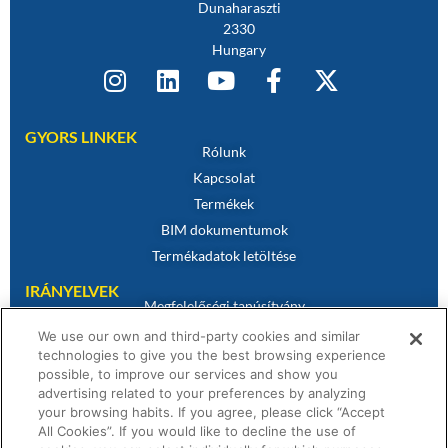
Dunaharaszti
2330
Hungary
GYORS LINKEK
Rólunk
Kapcsolat
Termékek
BIM dokumentumok
Termékadatok letöltése
IRÁNYELVEK
Megfelelőségi tanúsítvány
Sütikre vonatkozó szabályzat
We use our own and third-party cookies and similar
technologies to give you the best browsing experience
Jogi nyilatkozat
possible, to improve our services and show you
Adatvédelmi irányelvek
advertising related to your preferences by analyzing
Értékesítési feltételek
your browsing habits. If you agree, please click “Accept
All Cookies”. If you would like to decline the use of
Garanciális nyilatkozat