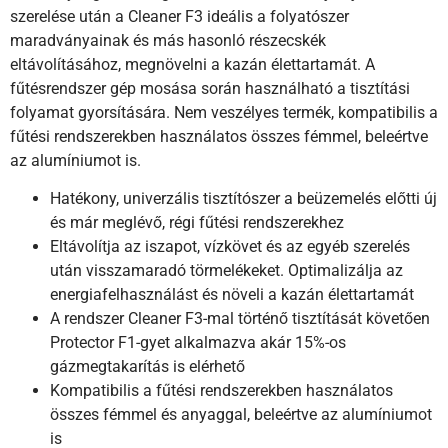
szerelése után a Cleaner F3 ideális a folyatószer
maradványainak és más hasonló részecskék
eltávolításához, megnövelni a kazán élettartamát. A
fűtésrendszer gép mosása során használható a tisztítási
folyamat gyorsítására. Nem veszélyes termék, kompatibilis a
fűtési rendszerekben használatos összes fémmel, beleértve
az alumíniumot is.
Hatékony, univerzális tisztítószer a beüzemelés előtti új
és már meglévő, régi fűtési rendszerekhez
Eltávolítja az iszapot, vízkövet és az egyéb szerelés
után visszamaradó törmelékeket. Optimalizálja az
energiafelhasználást és növeli a kazán élettartamát
A rendszer Cleaner F3-mal történő tisztítását követően
Protector F1-gyet alkalmazva akár 15%-os
gázmegtakarítás is elérhető
Kompatibilis a fűtési rendszerekben használatos
összes fémmel és anyaggal, beleértve az alumíniumot
is