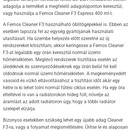
adagolja a terméket a megfelelő adagolóponton keresztül,
vagy használja a Fernox Cleaner F3 Express 400 ml-t.
A Fernox Cleaner F3 használható öblítőgépekkel is. Ebben az
esetben lapozza fel az egység gyártójának használati
utasításait. Ha üzembe helyezés előtt szeretné az új
rendszereket kitisztítani, akkor keringesse a Fernox Cleaner
F3-at legalább egy órán keresztül normál üzemi
hőmérsékleten. Meglévő rendszerek tisztítása esetén az
üledéknek és szennyeződéseknek egy órán belül fel kell
oldódniuk normál üzemi hőmérsékleten. A megkeményedett
vasoxid és vízkő eltávolításához a tisztítási időt akár egy
hétre is ki lehet tolni normál fűtési ciklus esetén. Ha egy óra
elteltével is van a radiátorokon hideg folt, növelje az
áramlást az adott radiátoron úgy, hogy a többi radiátor
szelepét elzárja.
Bizonyos esetekben szükség lehet egy újabb adag Cleaner
F3-ra, vagy a folyamat megismétlésére. Ürítse le és alaposan