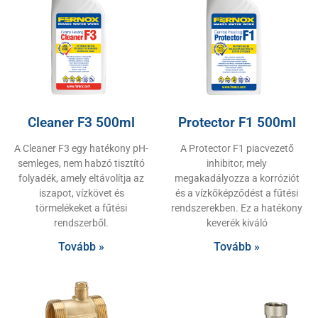
Cleaner F3 500ml
Protector F1 500ml
A Cleaner F3 egy hatékony pH-
A Protector F1 piacvezető
semleges, nem habzó tisztító
inhibitor, mely
folyadék, amely eltávolítja az
megakadályozza a korróziót
iszapot, vízkövet és
és a vízkőképződést a fűtési
törmelékeket a fűtési
rendszerekben. Ez a hatékony
rendszerből.
keverék kiváló
Tovább »
Tovább »