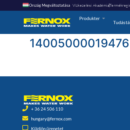
Ország Megváltoztatása
Vízkezelési Akadémia
Termékregis
Produkter
Tudástá
14005000019476
+ 36 24 506 110
hungary@fernox.com
Küldjön üzenetet