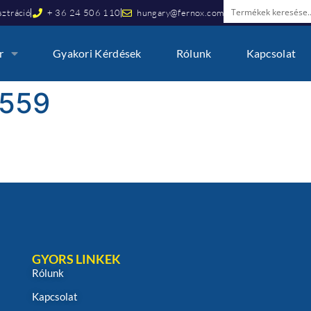
ztráció
+ 36 24 506 110
hungary@fernox.com
r
Gyakori Kérdések
Rólunk
Kapcsolat
559
GYORS LINKEK
Rólunk
Kapcsolat