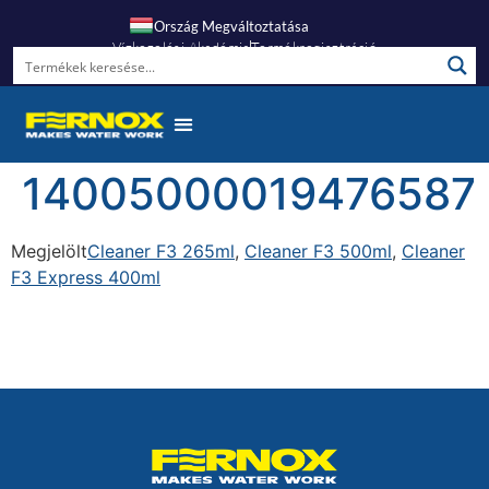
Ország Megváltoztatása
Vízkezelési Akadémia
Termékregisztráció
Gyakori Kérdések
14005000019476587
Megjelölt
Cleaner F3 265ml
,
Cleaner F3 500ml
,
Cleaner
F3 Express 400ml