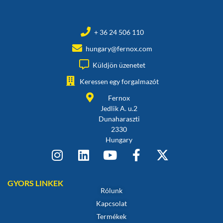
+ 36 24 506 110
hungary@fernox.com
Küldjön üzenetet
Keressen egy forgalmazót
Fernox
Jedlik A. u.2
Dunaharaszti
2330
Hungary
GYORS LINKEK
Rólunk
Kapcsolat
Termékek