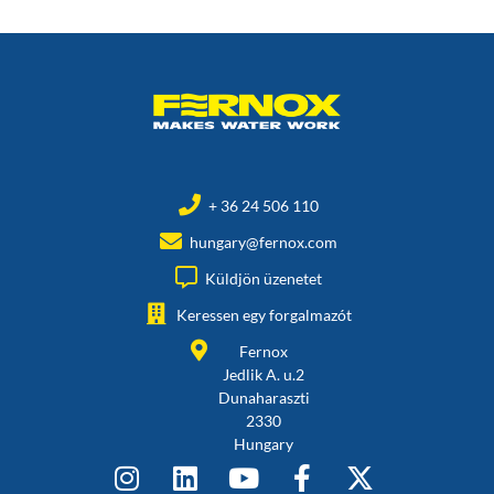
+ 36 24 506 110
hungary@fernox.com
Küldjön üzenetet
Keressen egy forgalmazót
Fernox
Jedlik A. u.2
Dunaharaszti
2330
Hungary