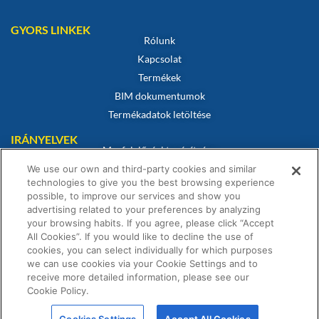
GYORS LINKEK
Rólunk
Kapcsolat
Termékek
BIM dokumentumok
Termékadatok letöltése
IRÁNYELVEK
Megfelelőségi tanúsítvány
Sütikre vonatkozó szabályzat
We use our own and third-party cookies and similar
technologies to give you the best browsing experience
Jogi nyilatkozat
possible, to improve our services and show you
Adatvédelmi irányelvek
advertising related to your preferences by analyzing
your browsing habits. If you agree, please click “Accept
Értékesítési feltételek
All Cookies”. If you would like to decline the use of
Garanciális nyilatkozat
cookies, you can select individually for which purposes
we can use cookies via your Cookie Settings and to
receive more detailed information, please see our
Cookie Policy.
© Fernox is an
Element Solutions Inc
business 2026. All Rights