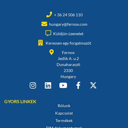
+ 36 24 506 110
hungary@fernox.com
Küldjön üzenetet
Keressen egy forgalmazót
Fernox
Jedlik A. u.2
Dunaharaszti
2330
Hungary
GYORS LINKEK
Rólunk
Kapcsolat
Termékek
BIM dokumentumok