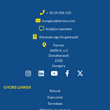
+ 36 24 506 110
hungary@fernox.com
Küldjön üzenetet
Keressen egy forgalmazót
Fernox
Jedlik A. u.2
Dunaharaszti
2330
Hungary
GYORS LINKEK
Rólunk
Kapcsolat
Termékek
BIM dokumentumok