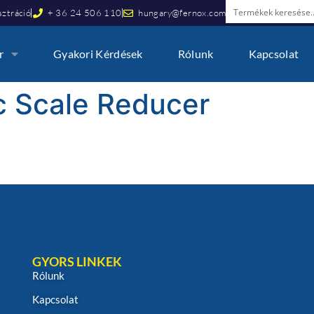
ztráció
+ 36 24 506 110
hungary@fernox.com
r
Gyakori Kérdések
Rólunk
Kapcsolat
ic Scale Reducer
GYORS LINKEK
Rólunk
Kapcsolat