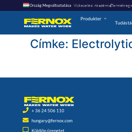
Ország Megváltoztatása
Vízkezelési Akadémia
Termékregis
Produkter
Tudástá
Címke:
Electrolyt
+ 36 24 506 110
hungary@fernox.com
Küldjön üzenetet