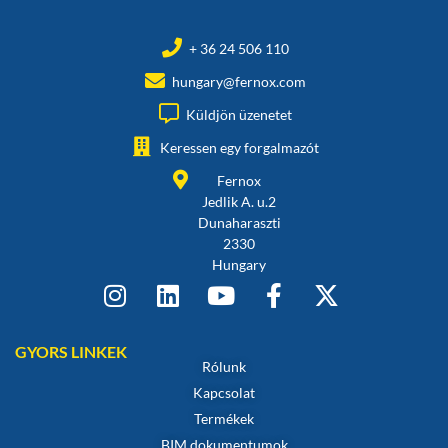
+ 36 24 506 110
hungary@fernox.com
Küldjön üzenetet
Keressen egy forgalmazót
Fernox
Jedlik A. u.2
Dunaharaszti
2330
Hungary
GYORS LINKEK
Rólunk
Kapcsolat
Termékek
BIM dokumentumok