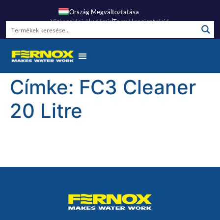
Ország Megváltoztatása
Vízkezelési Akadémia
Termékregisztráció
Gyakori Kérdések
Címke:
FC3 Cleaner
20 Litre