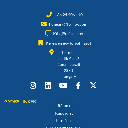
+ 36 24 506 110
hungary@fernox.com
Küldjön üzenetet
Keressen egy forgalmazót
Fernox
Jedlik A. u.2
Dunaharaszti
2330
Hungary
GYORS LINKEK
Rólunk
Kapcsolat
Termékek
BIM dokumentumok