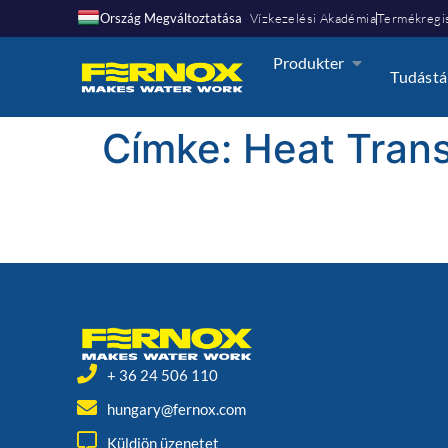
Ország Megváltoztatása
Vízkezelési Akadémia
Termékregis
Produkter
Tudástá
Címke:
Heat Trans
+ 36 24 506 110
hungary@fernox.com
Küldjön üzenetet