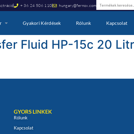
ztráció
+ 36 24 506 110
hungary@fernox.com
r
Gyakori Kérdések
Rólunk
Kapcsolat
fer Fluid HP-15c 20 Lit
GYORS LINKEK
Rólunk
Kapcsolat