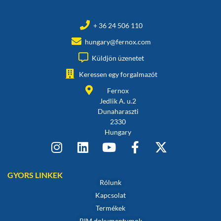
+ 36 24 506 110
hungary@fernox.com
Küldjön üzenetet
Keressen egy forgalmazót
Fernox
Jedlik A. u.2
Dunaharaszti
2330
Hungary
GYORS LINKEK
Rólunk
Kapcsolat
Termékek
BIM dokumentumok