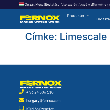
Ország Megváltoztatása
Vízkezelési Akadémia
Termékregis
Produkter
Tudástá
Címke:
Limescale
+ 36 24 506 110
hungary@fernox.com
Küldjön üzenetet