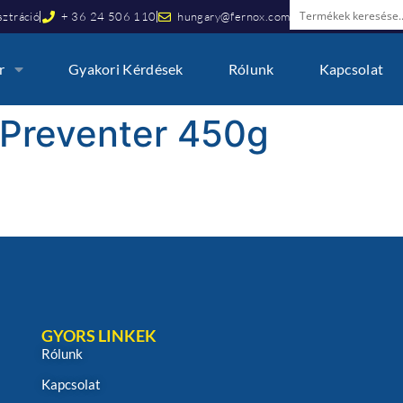
ztráció
+ 36 24 506 110
hungary@fernox.com
r
Gyakori Kérdések
Rólunk
Kapcsolat
 Preventer 450g
GYORS LINKEK
Rólunk
Kapcsolat