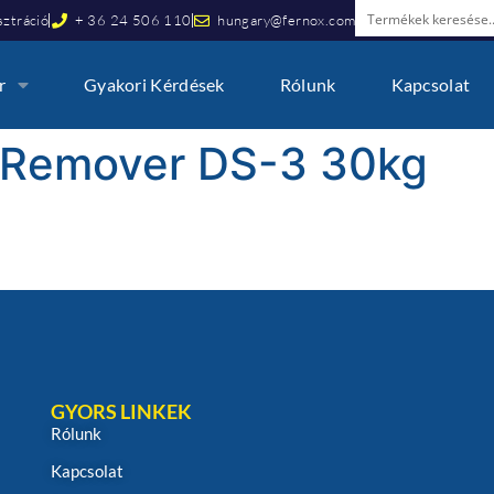
ztráció
+ 36 24 506 110
hungary@fernox.com
r
Gyakori Kérdések
Rólunk
Kapcsolat
 Remover DS-3 30kg
GYORS LINKEK
Rólunk
Kapcsolat