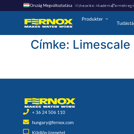
Ország Megváltoztatása
Vízkezelési Akadémia
Termékregis
Produkter
Tudástá
Címke:
Limescale
+ 36 24 506 110
hungary@fernox.com
Küldjön üzenetet