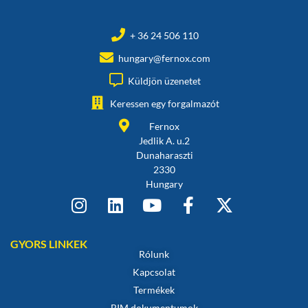
+ 36 24 506 110
hungary@fernox.com
Küldjön üzenetet
Keressen egy forgalmazót
Fernox
Jedlik A. u.2
Dunaharaszti
2330
Hungary
GYORS LINKEK
Rólunk
Kapcsolat
Termékek
BIM dokumentumok