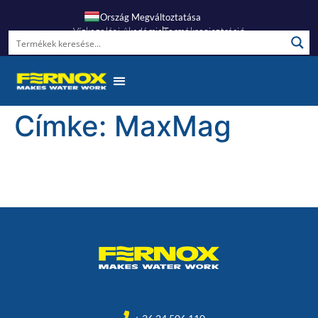
Ország Megváltoztatása
Vízkezelési Akadémia
Termékregisztráció
Címke:
MaxMag