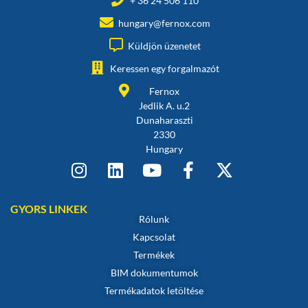
+ 36 24 506 110
hungary@fernox.com
Küldjön üzenetet
Keressen egy forgalmazót
Fernox
Jedlik A. u.2
Dunaharaszti
2330
Hungary
GYORS LINKEK
Rólunk
Kapcsolat
Termékek
BIM dokumentumok
Termékadatok letöltése