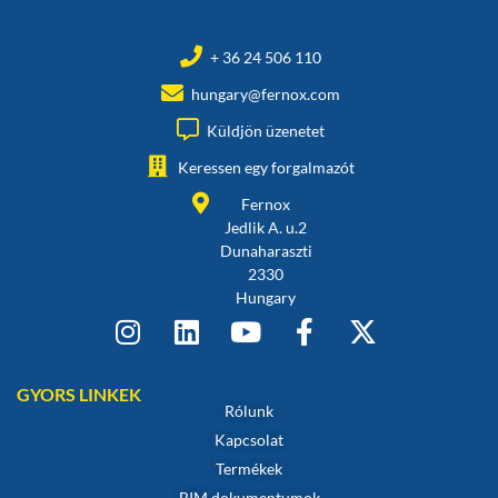
+ 36 24 506 110
hungary@fernox.com
Küldjön üzenetet
Keressen egy forgalmazót
Fernox
Jedlik A. u.2
Dunaharaszti
2330
Hungary
GYORS LINKEK
Rólunk
Kapcsolat
Termékek
BIM dokumentumok