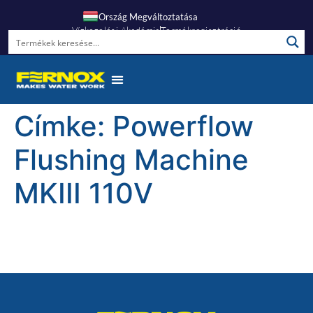
Ország Megváltoztatása
Vízkezelési Akadémia
Termékregisztráció
Címke:
Powerflow
Flushing Machine
MKIII 110V