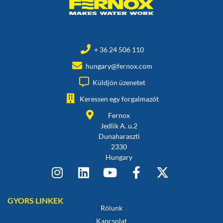
+ 36 24 506 110
hungary@fernox.com
Küldjön üzenetet
Keressen egy forgalmazót
Fernox
Jedlik A. u.2
Dunaharaszti
2330
Hungary
GYORS LINKEK
Rólunk
Kapcsolat