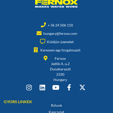
+ 36 24 506 110
hungary@fernox.com
Küldjön üzenetet
Keressen egy forgalmazót
Fernox
Jedlik A. u.2
Dunaharaszti
2330
Hungary
GYORS LINKEK
Rólunk
Kapcsolat