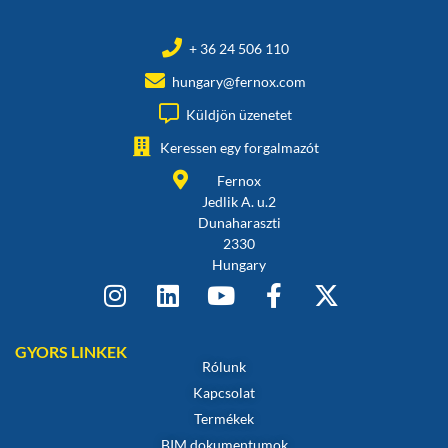
+ 36 24 506 110
hungary@fernox.com
Küldjön üzenetet
Keressen egy forgalmazót
Fernox
Jedlik A. u.2
Dunaharaszti
2330
Hungary
GYORS LINKEK
Rólunk
Kapcsolat
Termékek
BIM dokumentumok