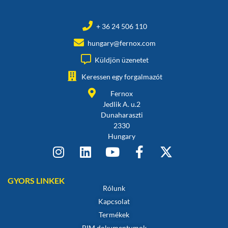
+ 36 24 506 110
hungary@fernox.com
Küldjön üzenetet
Keressen egy forgalmazót
Fernox
Jedlik A. u.2
Dunaharaszti
2330
Hungary
GYORS LINKEK
Rólunk
Kapcsolat
Termékek
BIM dokumentumok