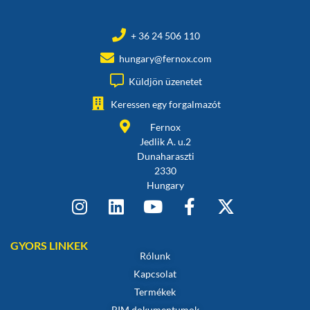
+ 36 24 506 110
hungary@fernox.com
Küldjön üzenetet
Keressen egy forgalmazót
Fernox
Jedlik A. u.2
Dunaharaszti
2330
Hungary
GYORS LINKEK
Rólunk
Kapcsolat
Termékek
BIM dokumentumok