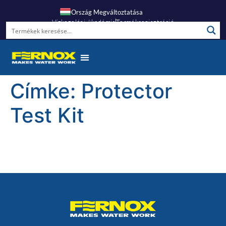
Ország Megváltoztatása
Vízkezelési Akadémia
Termékregisztráció
Címke:
Protector
Test Kit