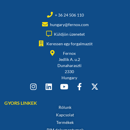
+ 36 24 506 110
hungary@fernox.com
Küldjön üzenetet
Keressen egy forgalmazót
Fernox
Jedlik A. u.2
Dunaharaszti
2330
Hungary
GYORS LINKEK
Rólunk
Kapcsolat
Termékek
BIM dokumentumok