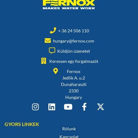
+ 36 24 506 110
hungary@fernox.com
Küldjön üzenetet
Keressen egy forgalmazót
Fernox
Jedlik A. u.2
Dunaharaszti
2330
Hungary
GYORS LINKEK
Rólunk
Kapcsolat