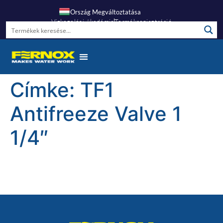
Ország Megváltoztatása
Vízkezelési Akadémia
Termékregisztráció
Címke:
TF1
Antifreeze Valve 1
1/4″