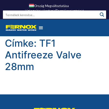
Ország Megváltoztatása
Vízkezelési Akadémia
Termékregisztráció
Címke:
TF1
Antifreeze Valve
28mm