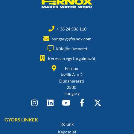
+ 36 24 506 110
hungary@fernox.com
Küldjön üzenetet
Keressen egy forgalmazót
Fernox
Jedlik A. u.2
Dunaharaszti
2330
Hungary
GYORS LINKEK
Rólunk
Kapcsolat