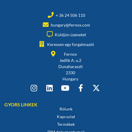
+ 36 24 506 110
hungary@fernox.com
Küldjön üzenetet
Keressen egy forgalmazót
Fernox
Jedlik A. u.2
Dunaharaszti
2330
Hungary
GYORS LINKEK
Rólunk
Kapcsolat
Termékek
BIM dokumentumok