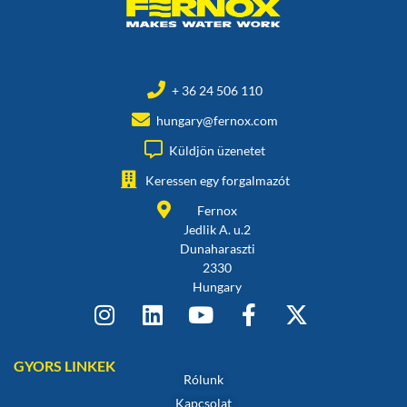
+ 36 24 506 110
hungary@fernox.com
Küldjön üzenetet
Keressen egy forgalmazót
Fernox
Jedlik A. u.2
Dunaharaszti
2330
Hungary
GYORS LINKEK
Rólunk
Kapcsolat