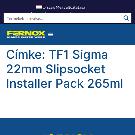
Ország Megváltoztatása
Vízkezelési Akadémia
Termékregisztráció
Címke:
TF1 Sigma
22mm Slipsocket
Installer Pack 265ml